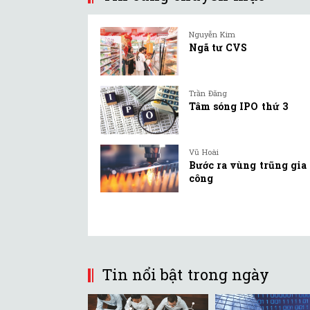
Nguyễn Kim
Ngã tư CVS
Trần Đăng
Tâm sóng IPO thứ 3
Vũ Hoài
Bước ra vùng trũng gia
công
Tin nổi bật trong ngày