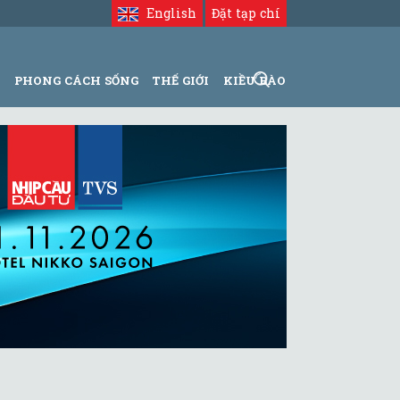
English
Đặt tạp chí
N
PHONG CÁCH SỐNG
THẾ GIỚI
KIỀU BÀO