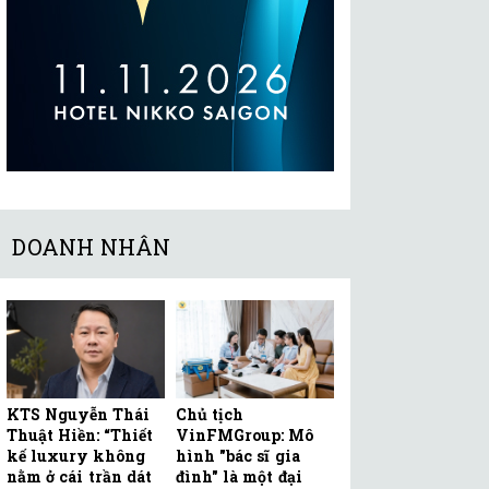
DOANH NHÂN
KTS Nguyễn Thái
Chủ tịch
Thuật Hiền: “Thiết
VinFMGroup: Mô
kế luxury không
hình "bác sĩ gia
nằm ở cái trần dát
đình" là một đại