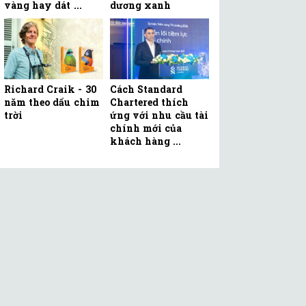
vàng hay dát ...
dương xanh
Richard Craik - 30
Cách Standard
năm theo dấu chim
Chartered thích
trời
ứng với nhu cầu tài
chính mới của
khách hàng ...