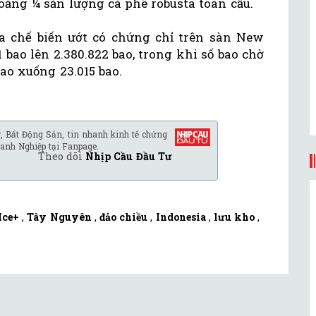
ảng ¼ sản lượng cà phê robusta toàn cầu.
a chế biến ướt có chứng chỉ trên sàn New
bao lên 2.380.822 bao, trong khi số bao chờ
ao xuống 23.015 bao.
, Bất Động Sản, tin nhanh kinh tế chứng
anh Nghiệp tại Fanpage.
Theo dõi
Nhịp Cầu Đầu Tư
Ice+
,
Tây Nguyên
,
đảo chiều
,
Indonesia
,
lưu kho
,