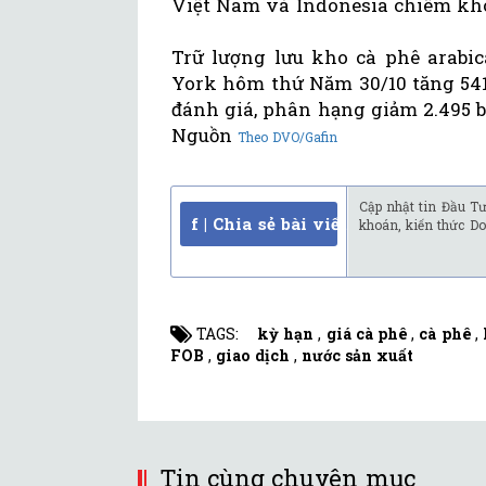
Việt Nam và Indonesia chiêm kho
Trữ lượng lưu kho cà phê arabic
York hôm thứ Năm 30/10 tăng 541 
đánh giá, phân hạng giảm 2.495 b
Nguồn
Theo DVO/Gafin
Cập nhật tin Đầu Tư
f | Chia sẻ bài viết
khoán, kiến thức Do
TAGS:
kỳ hạn
,
giá cà phê
,
cà phê
,
FOB
,
giao dịch
,
nước sản xuất
Tin cùng chuyên mục