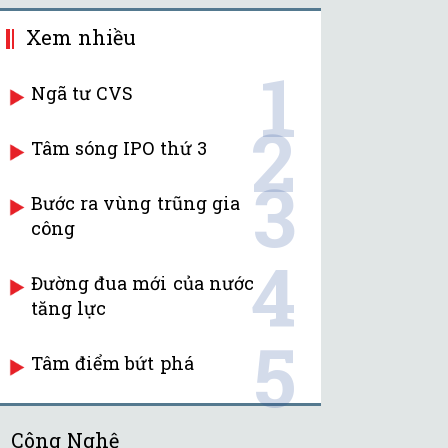
Xem nhiều
1
Ngã tư CVS
2
Tâm sóng IPO thứ 3
3
Bước ra vùng trũng gia
công
4
Đường đua mới của nước
tăng lực
5
Tâm điểm bứt phá
Công Nghệ