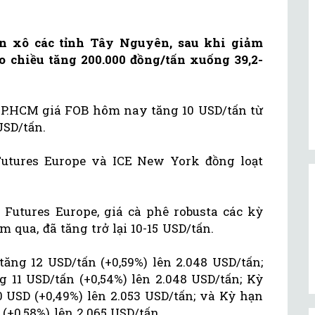
ân xô các tỉnh Tây Nguyên, sau khi giảm
ảo chiều tăng 200.000 đồng/tấn xuống 39,2-
 TP.HCM giá FOB hôm nay tăng 10 USD/tấn từ
USD/tấn.
Futures Europe và ICE New York đồng loạt
 Futures Europe, giá cà phê robusta các kỳ
 qua, đã tăng trở lại 10-15 USD/tấn.
tăng 12 USD/tấn (+0,59%) lên 2.048 USD/tấn;
g 11 USD/tấn (+0,54%) lên 2.048 USD/tấn; Kỳ
0 USD (+0,49%) lên 2.053 USD/tấn; và Kỳ hạn
(+0,58%) lên 2.065 USD/tấn.