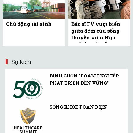
Chủ động tái sinh
Bác sĩ FV vượt biển
giữa đêm cứu sống
thuyền viên Nga
xuất huyết não
Sự kiện
BÌNH CHỌN "DOANH NGHIỆP
PHÁT TRIỂN BỀN VỮNG"
SỐNG KHỎE TOÀN DIỆN