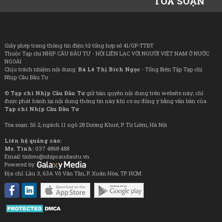
TÒA SOẠN
Giấy phép trang thông tin điện tử tổng hợp số 41/GP-TTĐT
Thuộc Tạp chí NHỊP CẦU ĐẦU TƯ - HỘI LIÊN LẠC VỚI NGƯỜI VIỆT NAM Ở NƯỚC
NGOÀI
Chịu trách nhiệm nội dung:
Bà Lê Thị Bích Ngọc
- Tổng Biên Tập Tạp chí
Nhịp Cầu Đầu Tư
©
Tạp chí Nhịp Cầu Đầu Tư
giữ bản quyền nội dung trên website này; chỉ
được phát hành lại nội dung thông tin này khi có sự đồng ý bằng văn bản của
Tạp chí Nhịp Cầu Đầu Tư
Tòa soạn: Số 2, ngách 11 ngõ 28 Dương Khuê, P. Từ Liêm, Hà Nội
Liên hệ quảng cáo:
Ms. Tình:
037 4868 488
Email: tinhvu@nhipcaudautu.vn
Powered by:
Địa chỉ: Lầu 3, 63A Võ Văn Tần, P. Xuân Hòa, TP. HCM