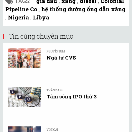
TAGS:
giá dầu
,
xăng
,
diesel
,
Colonial
Pipeline Co
,
hệ thống đường ống dẫn xăng
,
Nigeria
,
Libya
Tin cùng chuyên mục
NGUYỄN KIM
Ngã tư CVS
TRẦN ĐĂNG
Tâm sóng IPO thứ 3
VŨ HOÀI