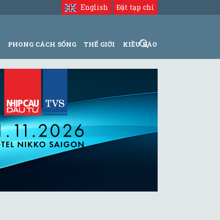
English
Đặt tạp chí
N
PHONG CÁCH SỐNG
THẾ GIỚI
KIỀU BÀO