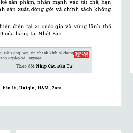
ết kế sản phẩm, nhấn mạnh vào tái chế, hạn
rình sản xuất, đóng gói và chính sách không
iện diện tại 31 quốc gia và vùng lãnh thổ
79 cửa hàng tại Nhật Bản.
ư, Bất Động Sản, tin nhanh kinh tế chứng
oanh Nghiệp tại Fanpage.
Theo dõi
Nhịp Cầu Đầu Tư
,
bán lẻ
,
Uniqlo
,
H&M
,
Zara