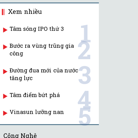
Xem nhiều
1
Tâm sóng IPO thứ 3
2
Bước ra vùng trũng gia
công
3
Đường đua mới của nước
tăng lực
4
Tâm điểm bứt phá
5
Vinasun lưỡng nan
Công Nghệ