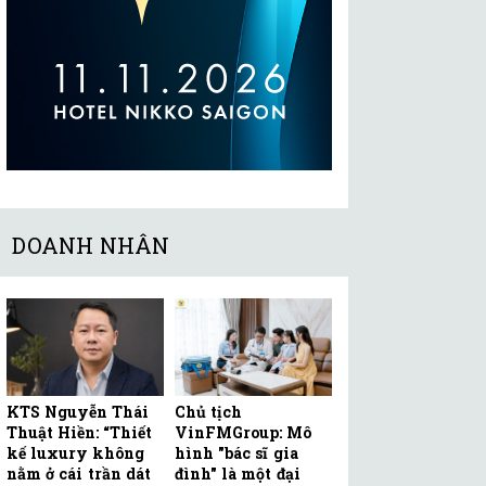
DOANH NHÂN
KTS Nguyễn Thái
Chủ tịch
Thuật Hiền: “Thiết
VinFMGroup: Mô
kế luxury không
hình "bác sĩ gia
nằm ở cái trần dát
đình" là một đại