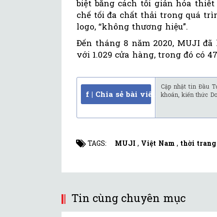
biệt bằng cách tối giản hóa thi
chế tối đa chất thải trong quá t
logo, “không thương hiệu”.
Đến tháng 8 năm 2020, MUJI đã h
với 1.029 cửa hàng, trong đó có 4
Cập nhật tin Đầu T
f | Chia sẻ bài viết
khoán, kiến thức D
TAGS:
MUJI
,
Việt Nam
,
thời trang
Tin cùng chuyên mục