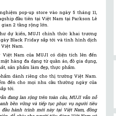
nghiệm pop-up store vào ngày 5 tháng 11,
gship đầu tiên tại Việt Nam tại Parkson Lê
gian 2 tầng rộng lớn.
hư dự kiến, MUJI chính thức khai trương
ngày Black Friday sắp tới và tình hình dịch
i Việt Nam.
g Việt Nam của MUJI có diện tích lên đến
 mặt hàng đa dạng từ quần áo, đồ gia dụng,
hất, sản phẩm làm đẹp, thực phẩm.
phẩm dành riêng cho thị trường Việt Nam.
iểm đến cho mọi nhu cầu thường ngày của
ắp tới.
vẫn đang lan rộng trên toàn cầu, MUJI vẫn nỗ
oanh bền vững và tiếp tục phục vụ người tiêu
 đầu hành trình mới này tại Việt Nam, đồng
iản, dễ chịu cho người tiêu dùng Việt Nam và