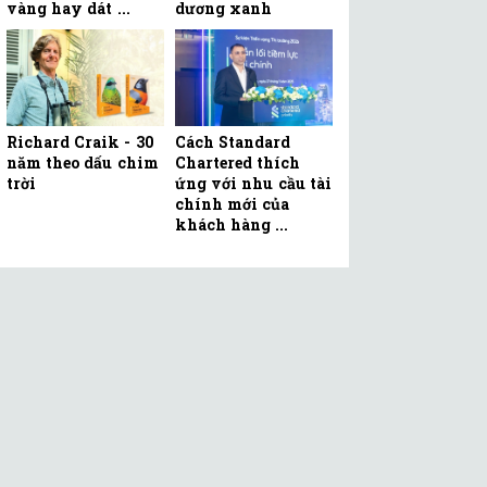
vàng hay dát ...
dương xanh
Richard Craik - 30
Cách Standard
năm theo dấu chim
Chartered thích
trời
ứng với nhu cầu tài
chính mới của
khách hàng ...