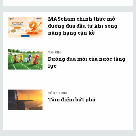
MAScham chính thức mở
đường đua đầu tư khi sóng
nâng hạng cận kề
VĂN KIM
Đường đua mới của nước tăng
lực
VŨ BÌNH MINH
Tâm điểm bứt phá