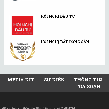
HỘI NGHỊ ĐẦU TƯ
HỘI NGHỊ BẤT ĐỘNG SẢN
MEDIA KIT
SỰ KIỆN
THÔNG TIN
TÒA SOẠN
Giấy phép trang thông tin điện tử tổng hợp số 41/GP-TTĐT