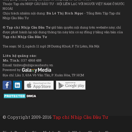
Thuộc Tạp chí NHỊP CẦU ĐẦU TƯ - HỘI LIÊN LẠC VỚI NGƯỜI VIỆT NAM Ở NƯỚC
NGOÀI
Chịu trách nhiệm nội dung:
Bà Lê Thị Bích Ngọc
- Tổng Biên Tập Tạp chí
Nhịp Cầu Đầu Tư
©
Tạp chí Nhịp Cầu Đầu Tư
giữ bản quyền nội dung trên website này; chỉ
được phát hành lại nội dung thông tin này khi có sự đồng ý bằng văn bản của
Tạp chí Nhịp Cầu Đầu Tư
Tòa soạn: Số 2, ngách 11 ngõ 28 Dương Khuê, P. Từ Liêm, Hà Nội
Liên hệ quảng cáo:
Ms. Tình:
037 4868 488
Email: tinhvu@nhipcaudautu.vn
Powered by:
Địa chỉ: Lầu 3, 63A Võ Văn Tần, P. Xuân Hòa, TP. HCM
© Copyright 2009-2016
Tạp chí Nhịp Cầu Đầu Tư