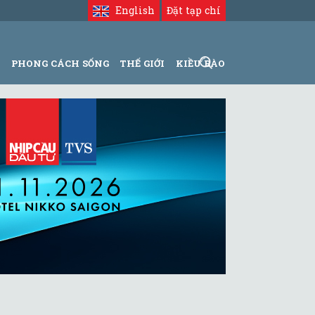
English
Đặt tạp chí
N
PHONG CÁCH SỐNG
THẾ GIỚI
KIỀU BÀO