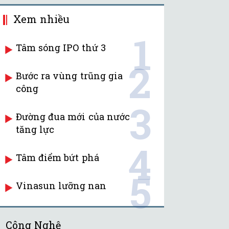
Xem nhiều
1
Tâm sóng IPO thứ 3
2
Bước ra vùng trũng gia
công
3
Đường đua mới của nước
tăng lực
4
Tâm điểm bứt phá
5
Vinasun lưỡng nan
Công Nghệ