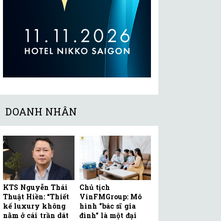
DOANH NHÂN
KTS Nguyễn Thái
Chủ tịch
Thuật Hiền: “Thiết
VinFMGroup: Mô
kế luxury không
hình "bác sĩ gia
nằm ở cái trần dát
đình" là một đại