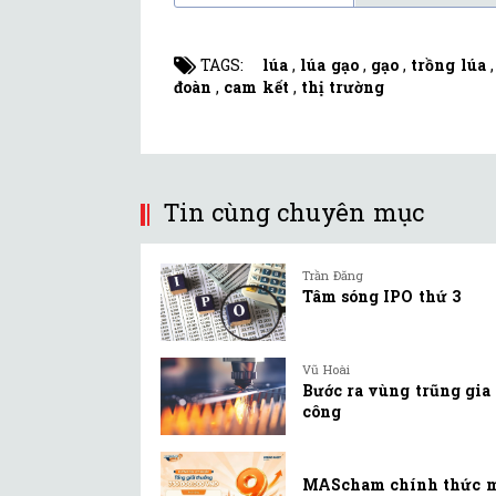
TAGS:
lúa
,
lúa gạo
,
gạo
,
trồng lúa
đoàn
,
cam kết
,
thị trường
Tin cùng chuyên mục
Trần Đăng
Tâm sóng IPO thứ 3
Vũ Hoài
Bước ra vùng trũng gia
công
MAScham chính thức 