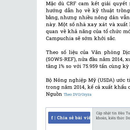
Mặc dù CRF cam kết giải quyết 
hướng dẫn họ về kỹ thuật trồn
bằng, nhưng nhiều nông dân vẫn 
này. Một số nhà xay xát và xuất
quan về khả năng của tổ chức mớ
Campuchia sẽ sớm khởi sắc.
Theo số liệu của Văn phòng Dị
(SOWS-REF), nửa đầu năm 2014, xu
tăng 1% so với 75.959 tấn cùng k
Bộ Nông nghiệp Mỹ (USDA) ước tí
trong năm 2014, kể cả xuất khẩu
Nguồn
Theo DVO/Oryza
Cập nhật tin Đầu Tư
f | Chia sẻ bài viết
khoán, kiến thức Do