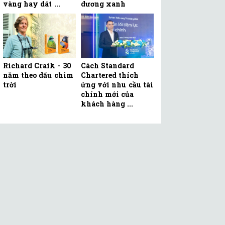
vàng hay dát ...
dương xanh
Richard Craik - 30
Cách Standard
năm theo dấu chim
Chartered thích
trời
ứng với nhu cầu tài
chính mới của
khách hàng ...