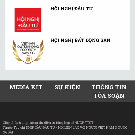
HỘI NGHỊ ĐẦU TƯ
HỘI NGHỊ BẤT ĐỘNG SẢN
MEDIA KIT
SỰ KIỆN
THÔNG TIN
TÒA SOẠN
Giấy phép trang thông tin điện tử tổng hợp số 41/GP-TTĐT
Thuộc Tạp chí NHỊP CẦU ĐẦU TƯ - HỘI LIÊN LẠC VỚI NGƯỜI VIỆT NAM Ở NƯỚC
NGOÀI