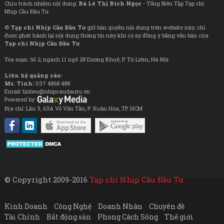
Chịu trách nhiệm nội dung:
Bà Lê Thị Bích Ngọc
- Tổng Biên Tập Tạp chí
Nhịp Cầu Đầu Tư
©
Tạp chí Nhịp Cầu Đầu Tư
giữ bản quyền nội dung trên website này; chỉ
được phát hành lại nội dung thông tin này khi có sự đồng ý bằng văn bản của
Tạp chí Nhịp Cầu Đầu Tư
Tòa soạn: Số 2, ngách 11 ngõ 28 Dương Khuê, P. Từ Liêm, Hà Nội
Liên hệ quảng cáo:
Ms. Tình:
037 4868 488
Email: tinhvu@nhipcaudautu.vn
Powered by:
Địa chỉ: Lầu 3, 63A Võ Văn Tần, P. Xuân Hòa, TP. HCM
© Copyright 2009-2016
Tạp chí Nhịp Cầu Đầu Tư
Kinh Doanh
Công Nghệ
Doanh Nhân
Chuyên đề
Tài Chính
Bất động sản
Phong Cách Sống
Thế giới