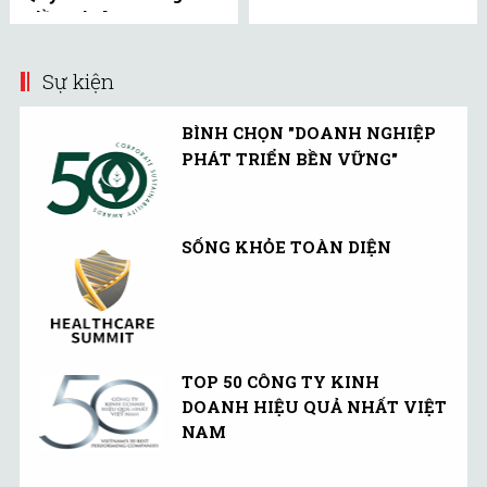
Tiền Linh Hoạt
(UMMF) ra công ...
Sự kiện
BÌNH CHỌN "DOANH NGHIỆP
PHÁT TRIỂN BỀN VỮNG"
SỐNG KHỎE TOÀN DIỆN
TOP 50 CÔNG TY KINH
DOANH HIỆU QUẢ NHẤT VIỆT
NAM