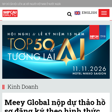
TẠP CHÍ CỦA HỘI LIÊN LẠC VỚI NGƯỜI VIỆT NAM Ở NƯỚC NGOÀI
ENGLISH
Tog
nav
Kinh Doanh
Meey Global nộp dự thảo hồ
sơ đăng ký theo hình thức