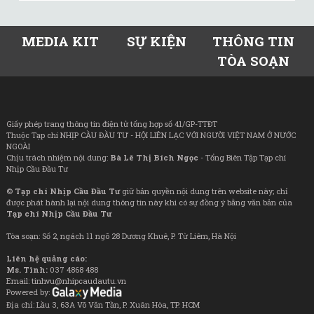
MEDIA KIT
SỰ KIỆN
THÔNG TIN
TÒA SOẠN
Giấy phép trang thông tin điện tử tổng hợp số 41/GP-TTĐT
Thuộc Tạp chí NHỊP CẦU ĐẦU TƯ - HỘI LIÊN LẠC VỚI NGƯỜI VIỆT NAM Ở NƯỚC
NGOÀI
Chịu trách nhiệm nội dung:
Bà Lê Thị Bích Ngọc
- Tổng Biên Tập Tạp chí
Nhịp Cầu Đầu Tư
©
Tạp chí Nhịp Cầu Đầu Tư
giữ bản quyền nội dung trên website này; chỉ
được phát hành lại nội dung thông tin này khi có sự đồng ý bằng văn bản của
Tạp chí Nhịp Cầu Đầu Tư
Tòa soạn: Số 2, ngách 11 ngõ 28 Dương Khuê, P. Từ Liêm, Hà Nội
Liên hệ quảng cáo:
Ms. Tình:
037 4868 488
Email: tinhvu@nhipcaudautu.vn
Powered by:
Địa chỉ: Lầu 3, 63A Võ Văn Tần, P. Xuân Hòa, TP. HCM