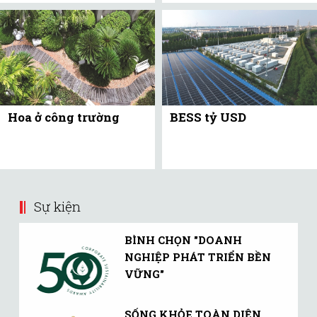
Hoa ở công trường
BESS tỷ USD
Sự kiện
BÌNH CHỌN "DOANH
NGHIỆP PHÁT TRIỂN BỀN
VỮNG"
SỐNG KHỎE TOÀN DIỆN