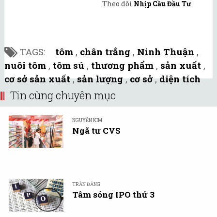
Theo dõi
Nhịp Cầu Đầu Tư
TAGS:
tôm
,
chân trắng
,
Ninh Thuận
,
nuôi tôm
,
tôm sú
,
thương phẩm
,
sản xuất
,
cơ sở sản xuất
,
sản lượng
,
cơ sở
,
diện tích
Tin cùng chuyên mục
NGUYỄN KIM
Ngã tư CVS
TRẦN ĐĂNG
Tâm sóng IPO thứ 3