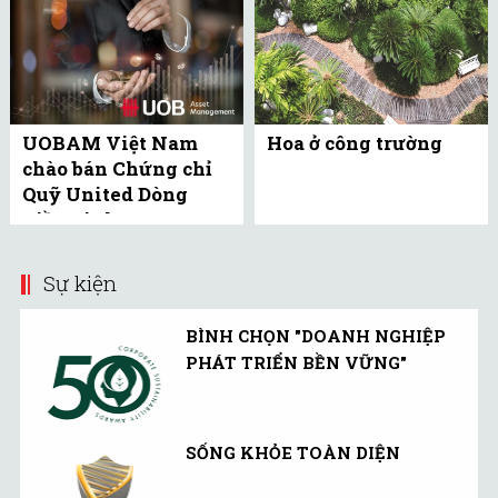
UOBAM Việt Nam
Hoa ở công trường
chào bán Chứng chỉ
Quỹ United Dòng
Tiền Linh Hoạt
(UMMF) ra công ...
Sự kiện
BÌNH CHỌN "DOANH NGHIỆP
PHÁT TRIỂN BỀN VỮNG"
SỐNG KHỎE TOÀN DIỆN