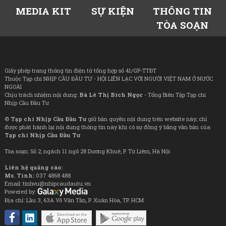
MEDIA KIT
SỰ KIỆN
THÔNG TIN
TÒA SOẠN
Giấy phép trang thông tin điện tử tổng hợp số 41/GP-TTĐT
Thuộc Tạp chí NHỊP CẦU ĐẦU TƯ - HỘI LIÊN LẠC VỚI NGƯỜI VIỆT NAM Ở NƯỚC
NGOÀI
Chịu trách nhiệm nội dung:
Bà Lê Thị Bích Ngọc
- Tổng Biên Tập Tạp chí
Nhịp Cầu Đầu Tư
©
Tạp chí Nhịp Cầu Đầu Tư
giữ bản quyền nội dung trên website này; chỉ
được phát hành lại nội dung thông tin này khi có sự đồng ý bằng văn bản của
Tạp chí Nhịp Cầu Đầu Tư
Tòa soạn: Số 2, ngách 11 ngõ 28 Dương Khuê, P. Từ Liêm, Hà Nội
Liên hệ quảng cáo:
Ms. Tình:
037 4868 488
Email: tinhvu@nhipcaudautu.vn
Powered by:
Địa chỉ: Lầu 3, 63A Võ Văn Tần, P. Xuân Hòa, TP. HCM