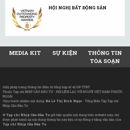
HỘI NGHỊ BẤT ĐỘNG SẢN
MEDIA KIT
SỰ KIỆN
THÔNG TIN
TÒA SOẠN
Giấy phép trang thông tin điện tử tổng hợp số 41/GP-TTĐT
Thuộc Tạp chí NHỊP CẦU ĐẦU TƯ - HỘI LIÊN LẠC VỚI NGƯỜI VIỆT NAM Ở NƯỚC
NGOÀI
Chịu trách nhiệm nội dung:
Bà Lê Thị Bích Ngọc
- Tổng Biên Tập Tạp chí
Nhịp Cầu Đầu Tư
©
Tạp chí Nhịp Cầu Đầu Tư
giữ bản quyền nội dung trên website này; chỉ
được phát hành lại nội dung thông tin này khi có sự đồng ý bằng văn bản của
Tạp chí Nhịp Cầu Đầu Tư