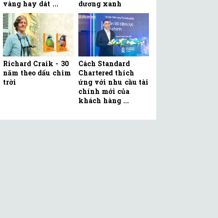
vàng hay dát ...
dương xanh
Richard Craik - 30
Cách Standard
năm theo dấu chim
Chartered thích
trời
ứng với nhu cầu tài
chính mới của
khách hàng ...