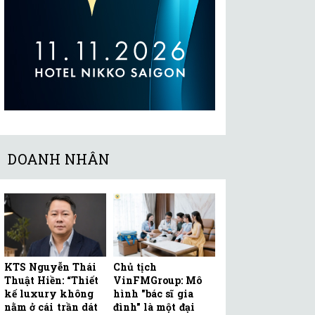
DOANH NHÂN
KTS Nguyễn Thái
Chủ tịch
Thuật Hiền: “Thiết
VinFMGroup: Mô
kế luxury không
hình "bác sĩ gia
nằm ở cái trần dát
đình" là một đại