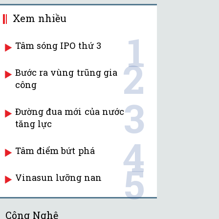
Xem nhiều
1
Tâm sóng IPO thứ 3
2
Bước ra vùng trũng gia
công
3
Đường đua mới của nước
tăng lực
4
Tâm điểm bứt phá
5
Vinasun lưỡng nan
Công Nghệ