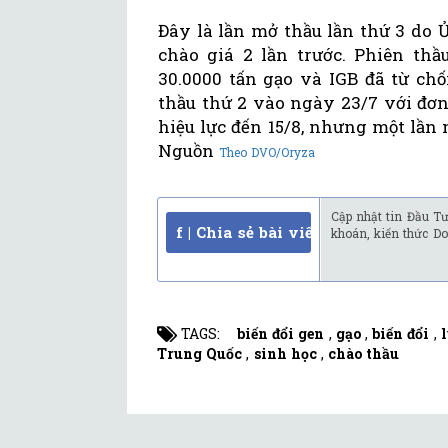
Đây là lần mở thầu lần thứ 3 do Ủ
chào giá 2 lần trước. Phiên th
30.0000 tấn gạo và IGB đã từ chố
thầu thứ 2 vào ngày 23/7 với đơn
hiệu lực đến 15/8, nhưng một lần
Nguồn
Theo DVO/Oryza
Cập nhật tin Đầu Tư
f | Chia sẻ bài viết
khoán, kiến thức Do
TAGS:
biến đổi gen
,
gạo
,
biến đổi
,
Trung Quốc
,
sinh học
,
chào thầu