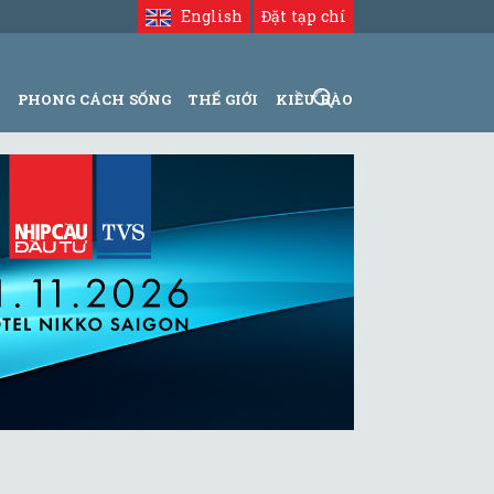
English
Đặt tạp chí
N
PHONG CÁCH SỐNG
THẾ GIỚI
KIỀU BÀO