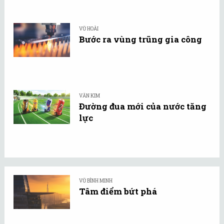
VŨ HOÀI
Bước ra vùng trũng gia công
VĂN KIM
Đường đua mới của nước tăng
lực
VŨ BÌNH MINH
Tâm điểm bứt phá