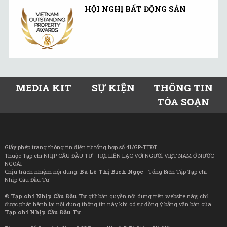
HỘI NGHỊ BẤT ĐỘNG SẢN
MEDIA KIT
SỰ KIỆN
THÔNG TIN
TÒA SOẠN
Giấy phép trang thông tin điện tử tổng hợp số 41/GP-TTĐT
Thuộc Tạp chí NHỊP CẦU ĐẦU TƯ - HỘI LIÊN LẠC VỚI NGƯỜI VIỆT NAM Ở NƯỚC
NGOÀI
Chịu trách nhiệm nội dung:
Bà Lê Thị Bích Ngọc
- Tổng Biên Tập Tạp chí
Nhịp Cầu Đầu Tư
©
Tạp chí Nhịp Cầu Đầu Tư
giữ bản quyền nội dung trên website này; chỉ
được phát hành lại nội dung thông tin này khi có sự đồng ý bằng văn bản của
Tạp chí Nhịp Cầu Đầu Tư