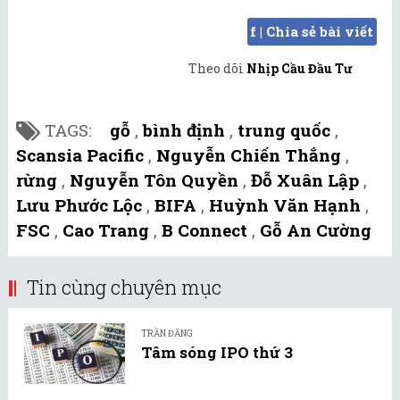
f | Chia sẻ bài viết
Theo dõi
Nhịp Cầu Đầu Tư
TAGS:
gỗ
,
bình định
,
trung quốc
,
Scansia Pacific
,
Nguyễn Chiến Thắng
,
rừng
,
Nguyễn Tôn Quyền
,
Đỗ Xuân Lập
,
Lưu Phước Lộc
,
BIFA
,
Huỳnh Văn Hạnh
,
FSC
,
Cao Trang
,
B Connect
,
Gỗ An Cường
Tin cùng chuyên mục
TRẦN ĐĂNG
Tâm sóng IPO thứ 3