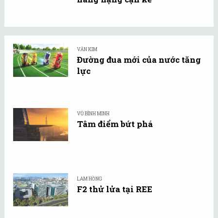
VĂN KIM
Đường đua mới của nước tăng
lực
VŨ BÌNH MINH
Tâm điểm bứt phá
LAM HỒNG
F2 thử lửa tại REE