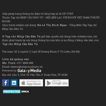
Giấy phép trang thông tin điện tử tổng hợp số 41/GP-TTĐT
Thuộc Tạp chí NHỊP CẦU ĐẦU TƯ - HỘI LIÊN LẠC VỚI NGƯỜI VIỆT NAM Ở NƯỚC
NGOÀI
Chịu trách nhiệm nội dung:
Bà Lê Thị Bích Ngọc
- Tổng Biên Tập Tạp chí
Nhịp Cầu Đầu Tư
©
Tạp chí Nhịp Cầu Đầu Tư
giữ bản quyền nội dung trên website này; chỉ
được phát hành lại nội dung thông tin này khi có sự đồng ý bằng văn bản của
Tạp chí Nhịp Cầu Đầu Tư
Tòa soạn: Số 2, ngách 11 ngõ 28 Dương Khuê, P. Từ Liêm, Hà Nội
Liên hệ quảng cáo:
Ms. Tình:
037 4868 488
Email: tinhvu@nhipcaudautu.vn
Powered by:
Địa chỉ: Lầu 3, 63A Võ Văn Tần, P. Xuân Hòa, TP. HCM