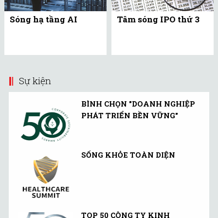
Sóng hạ tầng AI
Tâm sóng IPO thứ 3
Sự kiện
BÌNH CHỌN "DOANH NGHIỆP
PHÁT TRIỂN BỀN VỮNG"
SỐNG KHỎE TOÀN DIỆN
TOP 50 CÔNG TY KINH