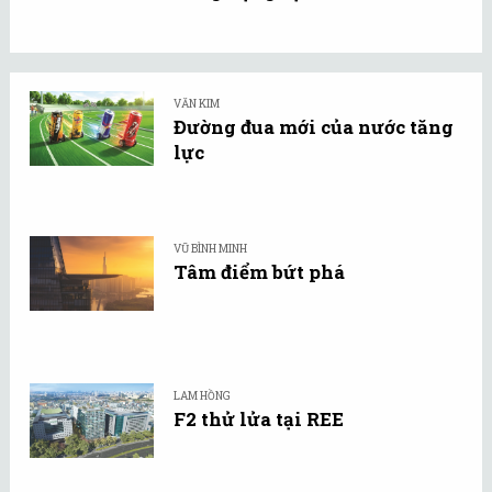
VĂN KIM
Đường đua mới của nước tăng
lực
VŨ BÌNH MINH
Tâm điểm bứt phá
LAM HỒNG
F2 thử lửa tại REE