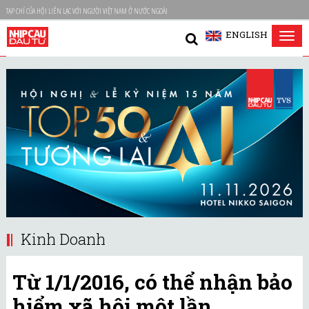
TẠP CHÍ CỦA HỘI LIÊN LẠC VỚI NGƯỜI VIỆT NAM Ở NƯỚC NGOÀI
ENGLISH
Tog
nav
Kinh Doanh
Từ 1/1/2016, có thể nhận bảo
hiểm xã hội một lần