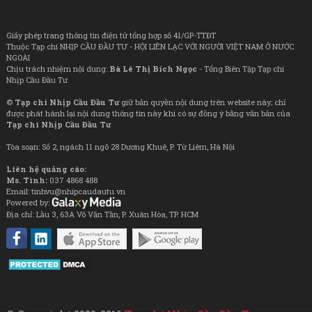
Giấy phép trang thông tin điện tử tổng hợp số 41/GP-TTĐT
Thuộc Tạp chí NHỊP CẦU ĐẦU TƯ - HỘI LIÊN LẠC VỚI NGƯỜI VIỆT NAM Ở NƯỚC
NGOÀI
Chịu trách nhiệm nội dung:
Bà Lê Thị Bích Ngọc
- Tổng Biên Tập Tạp chí
Nhịp Cầu Đầu Tư
©
Tạp chí Nhịp Cầu Đầu Tư
giữ bản quyền nội dung trên website này; chỉ
được phát hành lại nội dung thông tin này khi có sự đồng ý bằng văn bản của
Tạp chí Nhịp Cầu Đầu Tư
Tòa soạn: Số 2, ngách 11 ngõ 28 Dương Khuê, P. Từ Liêm, Hà Nội
Liên hệ quảng cáo:
Ms. Tình:
037 4868 488
Email: tinhvu@nhipcaudautu.vn
Powered by:
Địa chỉ: Lầu 3, 63A Võ Văn Tần, P. Xuân Hòa, TP. HCM