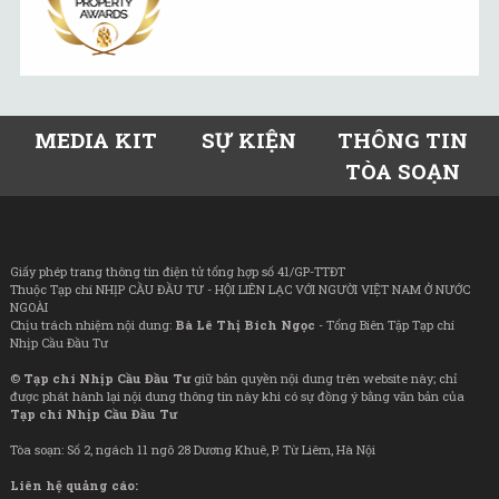
MEDIA KIT
SỰ KIỆN
THÔNG TIN
TÒA SOẠN
Giấy phép trang thông tin điện tử tổng hợp số 41/GP-TTĐT
Thuộc Tạp chí NHỊP CẦU ĐẦU TƯ - HỘI LIÊN LẠC VỚI NGƯỜI VIỆT NAM Ở NƯỚC
NGOÀI
Chịu trách nhiệm nội dung:
Bà Lê Thị Bích Ngọc
- Tổng Biên Tập Tạp chí
Nhịp Cầu Đầu Tư
©
Tạp chí Nhịp Cầu Đầu Tư
giữ bản quyền nội dung trên website này; chỉ
được phát hành lại nội dung thông tin này khi có sự đồng ý bằng văn bản của
Tạp chí Nhịp Cầu Đầu Tư
Tòa soạn: Số 2, ngách 11 ngõ 28 Dương Khuê, P. Từ Liêm, Hà Nội
Liên hệ quảng cáo: