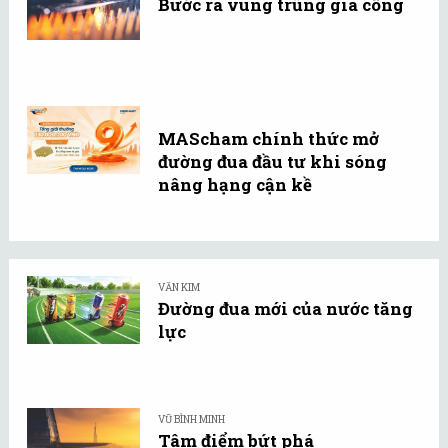
Bước ra vùng trũng gia công
MAScham chính thức mở
đường đua đầu tư khi sóng
nâng hạng cận kề
VĂN KIM
Đường đua mới của nước tăng
lực
VŨ BÌNH MINH
Tâm điểm bứt phá