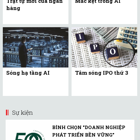
Trật tự mới của ngân
Mắc kẹt trong AI
hàng
Sóng hạ tầng AI
Tâm sóng IPO thứ 3
Sự kiện
BÌNH CHỌN "DOANH NGHIỆP
PHÁT TRIỂN BỀN VỮNG"