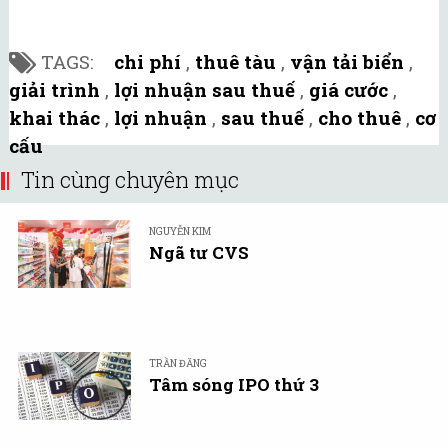
TAGS:
chi phí
,
thuê tàu
,
vận tải biển
,
giải trình
,
lợi nhuận sau thuế
,
giá cước
,
khai thác
,
lợi nhuận
,
sau thuế
,
cho thuê
,
cơ
cấu
Tin cùng chuyên mục
NGUYỄN KIM
Ngã tư CVS
TRẦN ĐĂNG
Tâm sóng IPO thứ 3