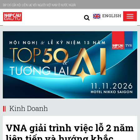
TẠP CHÍ CỦA HỘI LIÊN LẠC VỚI NGƯỜI VIỆT NAM Ở NƯỚC NGOÀI
ENGLISH
Tog
nav
Kinh Doanh
VNA giải trình việc lỗ 2 năm
liên tiếp và hướng khắc