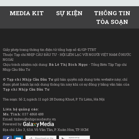
MEDIA KIT
SỰ KIỆN
THÔNG TIN
TÒA SOẠN
Giấy phép trang thông tin điện tử tổng hợp số 41/GP-TTĐT
Thuộc Tạp chí NHỊP CẦU ĐẦU TƯ - HỘI LIÊN LẠC VỚI NGƯỜI VIỆT NAM Ở NƯỚC
NGOÀI
Chịu trách nhiệm nội dung:
Bà Lê Thị Bích Ngọc
- Tổng Biên Tập Tạp chí
Nhịp Cầu Đầu Tư
©
Tạp chí Nhịp Cầu Đầu Tư
giữ bản quyền nội dung trên website này; chỉ
được phát hành lại nội dung thông tin này khi có sự đồng ý bằng văn bản của
Tạp chí Nhịp Cầu Đầu Tư
Tòa soạn: Số 2, ngách 11 ngõ 28 Dương Khuê, P. Từ Liêm, Hà Nội
Liên hệ quảng cáo:
Ms. Tình:
037 4868 488
Email: tinhvu@nhipcaudautu.vn
Powered by:
Địa chỉ: Lầu 3, 63A Võ Văn Tần, P. Xuân Hòa, TP. HCM