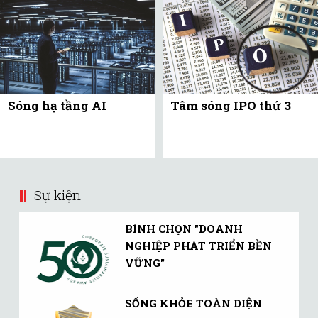
Sóng hạ tầng AI
Tâm sóng IPO thứ 3
Sự kiện
BÌNH CHỌN "DOANH
NGHIỆP PHÁT TRIỂN BỀN
VỮNG"
SỐNG KHỎE TOÀN DIỆN