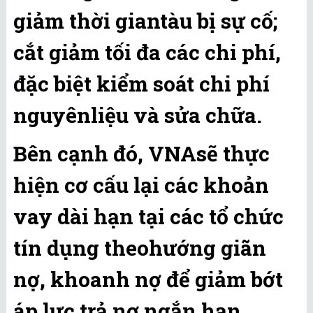
giảm thời giantàu bị sự cố;
cắt giảm tối đa các chi phí,
đặc biệt kiểm soát chi phí
nguyênliệu và sửa chữa.
Bên cạnh đó, VNAsẽ thực
hiện cơ cấu lại các khoản
vay dài hạn tại các tổ chức
tín dụng theohướng giãn
nợ, khoanh nợ để giảm bớt
áp lực trả nợ ngắn hạn.