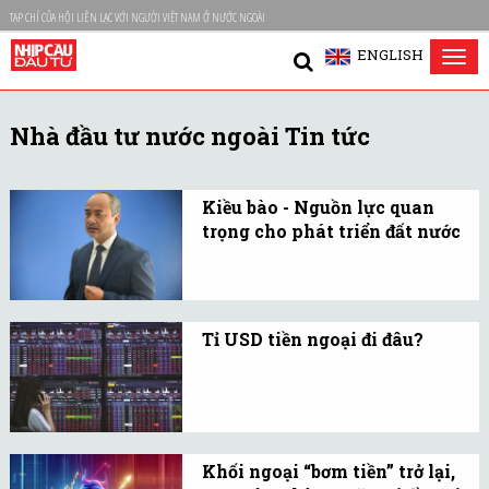
TẠP CHÍ CỦA HỘI LIÊN LẠC VỚI NGƯỜI VIỆT NAM Ở NƯỚC NGOÀI
ENGLISH
Tog
nav
Nhà đầu tư nước ngoài Tin tức
Kiều bào - Nguồn lực quan
trọng cho phát triển đất nước
Kiều bào góp phần nâng
cao chất lượng tăng
trường và năng lực cạnh
Tỉ USD tiền ngoại đi đâu?
tranh quốc gia trong giai
Hơn 20.000 tỉ đồng đồng
đoạn tới.
rời khỏi các quỹ ETF sau
11 tháng nên câu chuyện
bán ròng của khối ngoại
Khối ngoại “bơm tiền” trở lại,