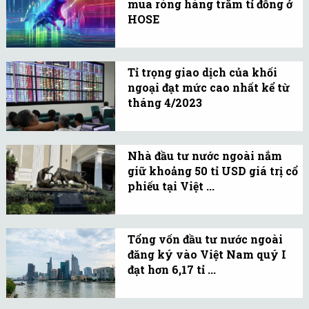
sẽ là chủ đề nóng nhất
mua ròng hàng trăm tỉ đồng ở
HOSE
của thị trường năm 2024.
Phiên giao dịch 27/11, thị
trường chứng khoán Việt
Tỉ trọng giao dịch của khối
Nam vận động giằng co
ngoại đạt mức cao nhất kể từ
biên độ hẹp quanh mốc
tháng 4/2023
tham chiếu trong suốt
Trong tháng 9 tỉ trọng
phần lớn phiên giao dịch.
giao dịch của khối ngoại
Nhà đầu tư nước ngoài nắm
cũng tăng lên gần 14%
giữ khoảng 50 tỉ USD giá trị cổ
trên HOSE, cao nhất kể từ
phiếu tại Việt ...
tháng 4/2023.
Thị trường hiện có 728 cổ
phiếu niêm yết và 878 cổ
Tổng vốn đầu tư nước ngoài
phiếu trên UPCoM, với
đăng ký vào Việt Nam quý I
tổng giá trị niêm yết đạt
đạt hơn 6,17 tỉ ...
2.246 nghìn tỉ đồng.
Tính đến 20/3/2024, tổng
vốn đăng ký cấp mới,