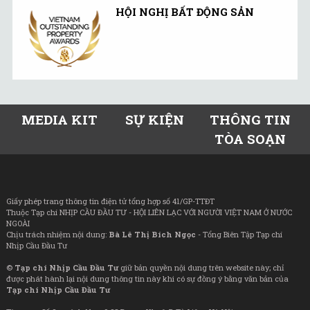
HỘI NGHỊ BẤT ĐỘNG SẢN
MEDIA KIT
SỰ KIỆN
THÔNG TIN
TÒA SOẠN
Giấy phép trang thông tin điện tử tổng hợp số 41/GP-TTĐT
Thuộc Tạp chí NHỊP CẦU ĐẦU TƯ - HỘI LIÊN LẠC VỚI NGƯỜI VIỆT NAM Ở NƯỚC
NGOÀI
Chịu trách nhiệm nội dung:
Bà Lê Thị Bích Ngọc
- Tổng Biên Tập Tạp chí
Nhịp Cầu Đầu Tư
©
Tạp chí Nhịp Cầu Đầu Tư
giữ bản quyền nội dung trên website này; chỉ
được phát hành lại nội dung thông tin này khi có sự đồng ý bằng văn bản của
Tạp chí Nhịp Cầu Đầu Tư