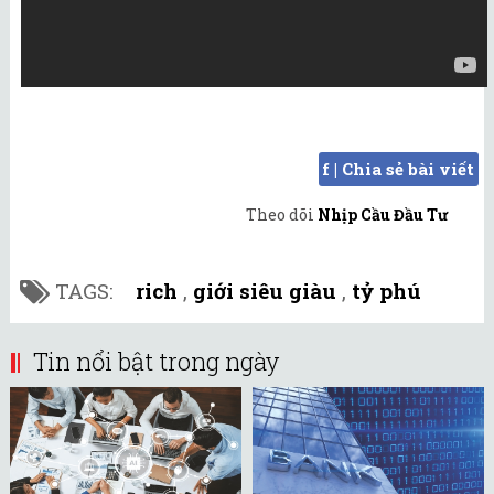
f | Chia sẻ bài viết
Theo dõi
Nhịp Cầu Đầu Tư
TAGS:
rich
,
giới siêu giàu
,
tỷ phú
Tin nổi bật trong ngày