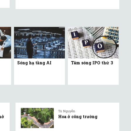
Sóng hạ tầng AI
Tâm sóng IPO thứ 3
Tú Nguyễn
mở
Hoa ở công trường