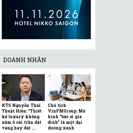
DOANH NHÂN
KTS Nguyễn Thái
Chủ tịch
Thuật Hiền: “Thiết
VinFMGroup: Mô
kế luxury không
hình "bác sĩ gia
nằm ở cái trần dát
đình" là một đại
vàng hay dát ...
dương xanh