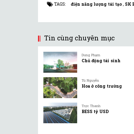
TAGS:
điện năng lượng tái tạo
,
SK 
Tin cùng chuyên mục
Dung Phạm
Chủ động tái sinh
Tú Nguyễn
Hoa ở công trường
Trực Thanh
BESS tỷ USD