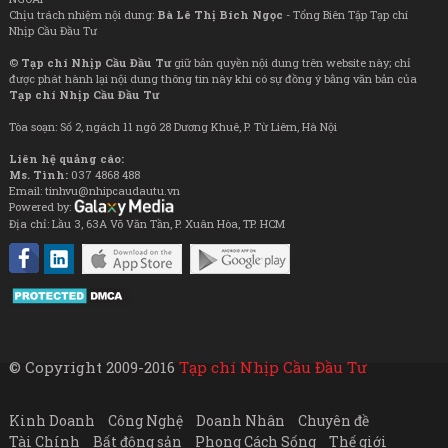
Chịu trách nhiệm nội dung:
Bà Lê Thị Bích Ngọc
- Tổng Biên Tập Tạp chí
Nhịp Cầu Đầu Tư
©
Tạp chí Nhịp Cầu Đầu Tư
giữ bản quyền nội dung trên website này; chỉ
được phát hành lại nội dung thông tin này khi có sự đồng ý bằng văn bản của
Tạp chí Nhịp Cầu Đầu Tư
Tòa soạn: Số 2, ngách 11 ngõ 28 Dương Khuê, P. Từ Liêm, Hà Nội
Liên hệ quảng cáo:
Ms. Tình:
037 4868 488
Email: tinhvu@nhipcaudautu.vn
Powered by:
Địa chỉ: Lầu 3, 63A Võ Văn Tần, P. Xuân Hòa, TP. HCM
© Copyright 2009-2016
Tạp chí Nhịp Cầu Đầu Tư
Kinh Doanh
Công Nghệ
Doanh Nhân
Chuyên đề
Tài Chính
Bất động sản
Phong Cách Sống
Thế giới