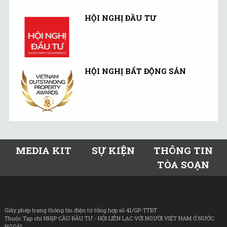
HỘI NGHỊ ĐẦU TƯ
HỘI NGHỊ BẤT ĐỘNG SẢN
MEDIA KIT
SỰ KIỆN
THÔNG TIN
TÒA SOẠN
Giấy phép trang thông tin điện tử tổng hợp số 41/GP-TTĐT
Thuộc Tạp chí NHỊP CẦU ĐẦU TƯ - HỘI LIÊN LẠC VỚI NGƯỜI VIỆT NAM Ở NƯỚC
NGOÀI