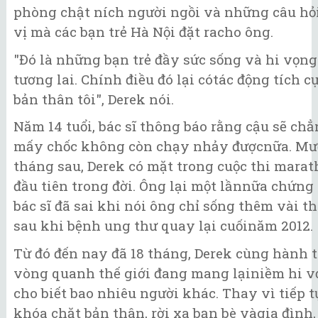
phòng chật ních người ngồi và những câu hỏ
vị mà các bạn trẻ Hà Nội đặt racho ông.
"Đó là những bạn trẻ đầy sức sống và hi vọng
tương lai. Chính điều đó lại cótác động tích c
bản thân tôi", Derek nói.
Năm 14 tuổi, bác sĩ thông báo rằng cậu sẽ ch
mấy chốc không còn chạy nhảy đượcnữa. Mư
tháng sau, Derek có mặt trong cuộc thi mara
đầu tiên trong đời. Ông lại một lầnnữa chứn
bác sĩ đã sai khi nói ông chỉ sống thêm vài t
sau khi bệnh ung thư quay lại cuốinăm 2012.
Từ đó đến nay đã 18 tháng, Derek cùng hành 
vòng quanh thế giới đang mang lạiniềm hi 
cho biết bao nhiêu người khác. Thay vì tiếp t
khóa chặt bản thân, rời xa bạn bè vàgia đình