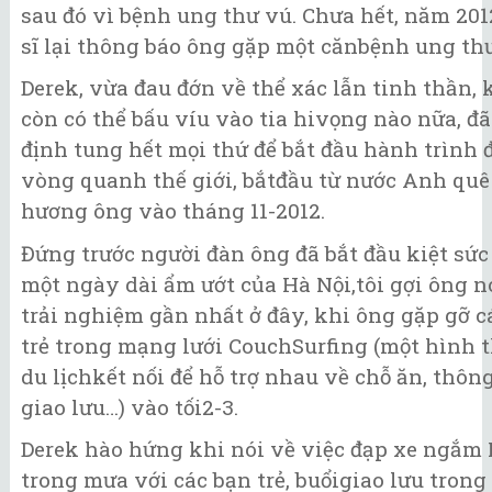
sau đó vì bệnh ung thư vú. Chưa hết, năm 201
sĩ lại thông báo ông gặp một cănbệnh ung th
Derek, vừa đau đớn về thể xác lẫn tinh thần,
còn có thể bấu víu vào tia hivọng nào nữa, đ
định tung hết mọi thứ để bắt đầu hành trình 
vòng quanh thế giới, bắtđầu từ nước Anh quê
hương ông vào tháng 11-2012.
Đứng trước người đàn ông đã bắt đầu kiệt sức
một ngày dài ẩm ướt của Hà Nội,tôi gợi ông n
trải nghiệm gần nhất ở đây, khi ông gặp gỡ c
trẻ trong mạng lưới CouchSurfing (một hình 
du lịchkết nối để hỗ trợ nhau về chỗ ăn, thông
giao lưu…) vào tối2-3.
Derek hào hứng khi nói về việc đạp xe ngắm 
trong mưa với các bạn trẻ, buổigiao lưu trong