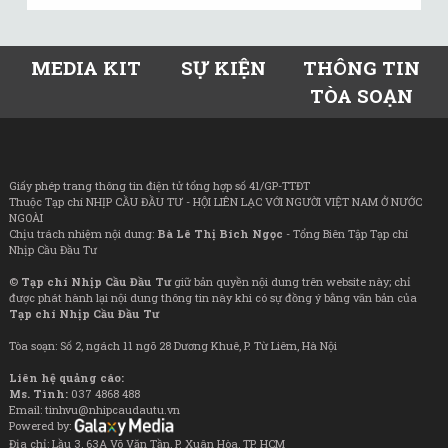
MEDIA KIT
SỰ KIỆN
THÔNG TIN
TÒA SOẠN
Giấy phép trang thông tin điện tử tổng hợp số 41/GP-TTĐT
Thuộc Tạp chí NHỊP CẦU ĐẦU TƯ - HỘI LIÊN LẠC VỚI NGƯỜI VIỆT NAM Ở NƯỚC
NGOÀI
Chịu trách nhiệm nội dung:
Bà Lê Thị Bích Ngọc
- Tổng Biên Tập Tạp chí
Nhịp Cầu Đầu Tư
©
Tạp chí Nhịp Cầu Đầu Tư
giữ bản quyền nội dung trên website này; chỉ
được phát hành lại nội dung thông tin này khi có sự đồng ý bằng văn bản của
Tạp chí Nhịp Cầu Đầu Tư
Tòa soạn: Số 2, ngách 11 ngõ 28 Dương Khuê, P. Từ Liêm, Hà Nội
Liên hệ quảng cáo:
Ms. Tình:
037 4868 488
Email: tinhvu@nhipcaudautu.vn
Powered by:
Địa chỉ: Lầu 3, 63A Võ Văn Tần, P. Xuân Hòa, TP. HCM