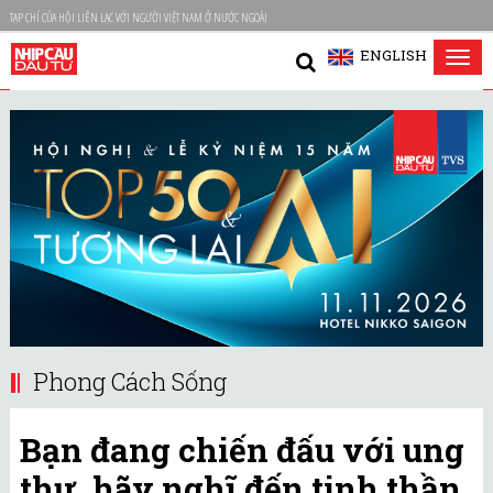
TẠP CHÍ CỦA HỘI LIÊN LẠC VỚI NGƯỜI VIỆT NAM Ở NƯỚC NGOÀI
ENGLISH
Tog
nav
Phong Cách Sống
Bạn đang chiến đấu với ung
thư, hãy nghĩ đến tinh thần