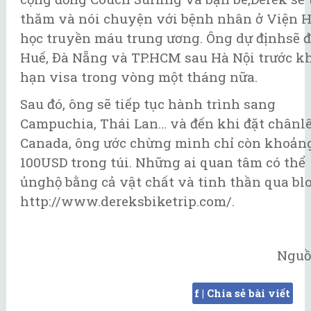
thăm và nói chuyện với bệnh nhân ở Viện 
học truyền máu trung ương. Ông dự địnhsẽ đ
Huế, Đà Nẵng và TP.HCM sau Hà Nội trước kh
hạn visa trong vòng một tháng nữa.
Sau đó, ông sẽ tiếp tục hành trình sang
Campuchia, Thái Lan… và đến khi đặt chânl
Canada, ông ước chừng mình chỉ còn khoản
100USD trong túi. Những ai quan tâm có thể
ủnghộ bằng cả vật chất và tinh thần qua bl
http://www.dereksbiketrip.com/.
Ngu
f | Chia sẻ bài viết