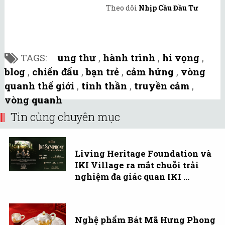
Theo dõi
Nhịp Cầu Đầu Tư
TAGS:
ung thư
,
hành trình
,
hi vọng
,
blog
,
chiến đấu
,
bạn trẻ
,
cảm hứng
,
vòng
quanh thế giới
,
tinh thần
,
truyền cảm
,
vòng quanh
Tin cùng chuyên mục
Living Heritage Foundation và
IKI Village ra mắt chuỗi trải
nghiệm đa giác quan IKI ...
Nghệ phẩm Bát Mã Hưng Phong