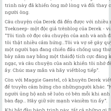
trình này đã khiến ông mở lòng và đổi thay 
người ông.
Câu chuyện của Derek đã đến được với nhiều 
Toekneep- một độc giả trênblog của Derek - vi
"Tôi tình cờ đọc câu chuyện của anh và anh đ
tôi thật nhiều cảm hứng…Tôi và vợ sẽ gây qu
một người bạn đang chiến đấu chống ung thư
bảy năm nay bằng một tháiđộ tích cực đáng 
ngạc, và câu chuyện của anh khiến tôi nhớ đ
ấy. Chúc may mắn và hãy viếtblog tiếp".
Còn với Maggie Gaestel, cô khuyên Derek viế
để truyền cảm hứng cho nhữngngười khác. 
người ủng hộ anh sẽ luôn có bên mỗi khi an
bàn đạp… Hãy giữ sức mạnh vàniềm tin ấy".
Khi bắt đầu hành trình này, tất cả những gì 