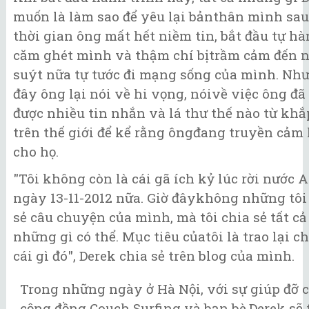
muốn là làm sao để yêu lại bảnthân mình sa
thời gian ông mất hết niềm tin, bắt đầu tự hà
căm ghét mình và thậm chí bịtrầm cảm đến n
suýt nữa tự tước đi mạng sống của mình. Nh
đây ông lại nói về hi vọng, nóivề việc ông đ
được nhiều tin nhắn và lá thư thế nào từ khắ
trên thế giới để kể rằng ôngđang truyền cảm
cho họ.
"Tôi không còn là cái gã ích kỷ lúc rời nước 
ngày 13-11-2012 nữa. Giờ đâykhông những tôi
sẻ câu chuyện của mình, mà tôi chia sẻ tất cả
những gì có thể. Mục tiêu củatôi là trao lại ch
cái gì đó", Derek chia sẻ trên blog của mình.
Trong những ngày ở Hà Nội, với sự giúp đỡ 
cộng đồng Couch Surfing và bạn bè,Derek sẽ 