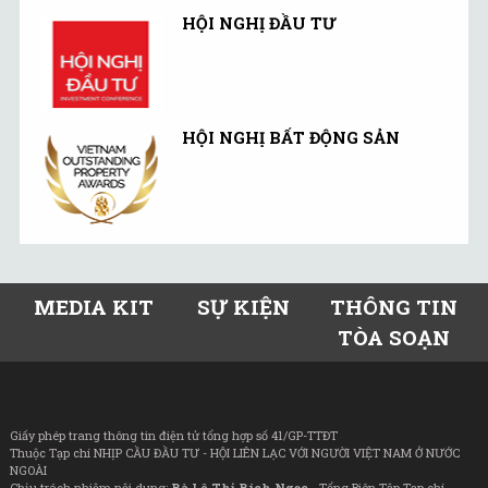
HỘI NGHỊ ĐẦU TƯ
HỘI NGHỊ BẤT ĐỘNG SẢN
MEDIA KIT
SỰ KIỆN
THÔNG TIN
TÒA SOẠN
Giấy phép trang thông tin điện tử tổng hợp số 41/GP-TTĐT
Thuộc Tạp chí NHỊP CẦU ĐẦU TƯ - HỘI LIÊN LẠC VỚI NGƯỜI VIỆT NAM Ở NƯỚC
NGOÀI
Chịu trách nhiệm nội dung:
Bà Lê Thị Bích Ngọc
- Tổng Biên Tập Tạp chí