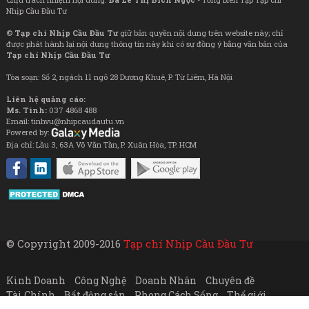
Nhịp Cầu Đầu Tư
©
Tạp chí Nhịp Cầu Đầu Tư
giữ bản quyền nội dung trên website này; chỉ
được phát hành lại nội dung thông tin này khi có sự đồng ý bằng văn bản của
Tạp chí Nhịp Cầu Đầu Tư
Tòa soạn: Số 2, ngách 11 ngõ 28 Dương Khuê, P. Từ Liêm, Hà Nội
Liên hệ quảng cáo:
Ms. Tình:
037 4868 488
Email: tinhvu@nhipcaudautu.vn
Powered by:
Địa chỉ: Lầu 3, 63A Võ Văn Tần, P. Xuân Hòa, TP. HCM
© Copyright 2009-2016
Tạp chí Nhịp Cầu Đầu Tư
Kinh Doanh
Công Nghệ
Doanh Nhân
Chuyên đề
Tài Chính
Bất động sản
Phong Cách Sống
Thế giới