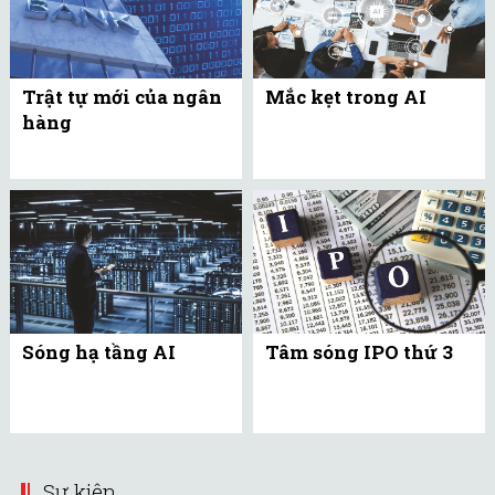
Trật tự mới của ngân
Mắc kẹt trong AI
hàng
Sóng hạ tầng AI
Tâm sóng IPO thứ 3
Sự kiện