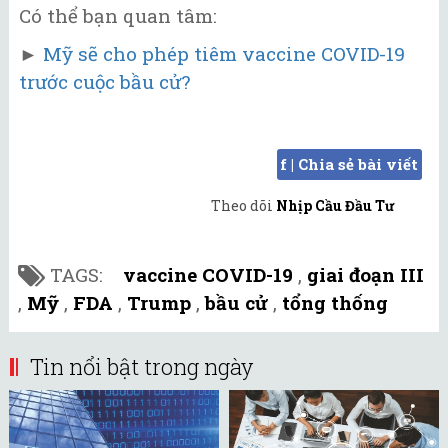
Có thể bạn quan tâm:
►
Mỹ sẽ cho phép tiêm vaccine COVID-19
trước cuộc bầu cử?
f | Chia sẻ bài viết
Theo dõi
Nhịp Cầu Đầu Tư
TAGS:
vaccine COVID-19
,
giai đoạn III
,
Mỹ
,
FDA
,
Trump
,
bầu cử
,
tổng thống
Tin nổi bật trong ngày