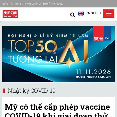
TẠP CHÍ CỦA HỘI LIÊN LẠC VỚI NGƯỜI VIỆT NAM Ở NƯỚC NGOÀI
ENGLISH
Tog
nav
Nhật ký COVID-19
Mỹ có thể cấp phép vaccine
COVID-19 khi giai đoạn thử