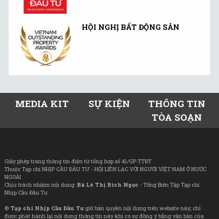
HỘI NGHỊ BẤT ĐỘNG SẢN
MEDIA KIT
SỰ KIỆN
THÔNG TIN
TÒA SOẠN
Giấy phép trang thông tin điện tử tổng hợp số 41/GP-TTĐT
Thuộc Tạp chí NHỊP CẦU ĐẦU TƯ - HỘI LIÊN LẠC VỚI NGƯỜI VIỆT NAM Ở NƯỚC
NGOÀI
Chịu trách nhiệm nội dung:
Bà Lê Thị Bích Ngọc
- Tổng Biên Tập Tạp chí
Nhịp Cầu Đầu Tư
©
Tạp chí Nhịp Cầu Đầu Tư
giữ bản quyền nội dung trên website này; chỉ
được phát hành lại nội dung thông tin này khi có sự đồng ý bằng văn bản của