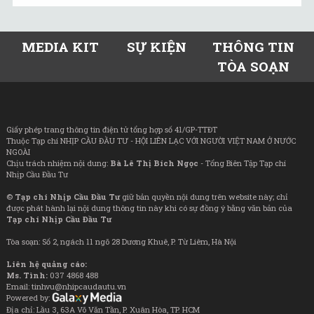
MEDIA KIT
SỰ KIỆN
THÔNG TIN
TÒA SOẠN
Giấy phép trang thông tin điện tử tổng hợp số 41/GP-TTĐT
Thuộc Tạp chí NHỊP CẦU ĐẦU TƯ - HỘI LIÊN LẠC VỚI NGƯỜI VIỆT NAM Ở NƯỚC
NGOÀI
Chịu trách nhiệm nội dung:
Bà Lê Thị Bích Ngọc
- Tổng Biên Tập Tạp chí
Nhịp Cầu Đầu Tư
©
Tạp chí Nhịp Cầu Đầu Tư
giữ bản quyền nội dung trên website này; chỉ
được phát hành lại nội dung thông tin này khi có sự đồng ý bằng văn bản của
Tạp chí Nhịp Cầu Đầu Tư
Tòa soạn: Số 2, ngách 11 ngõ 28 Dương Khuê, P. Từ Liêm, Hà Nội
Liên hệ quảng cáo:
Ms. Tình:
037 4868 488
Email: tinhvu@nhipcaudautu.vn
Powered by:
Địa chỉ: Lầu 3, 63A Võ Văn Tần, P. Xuân Hòa, TP. HCM