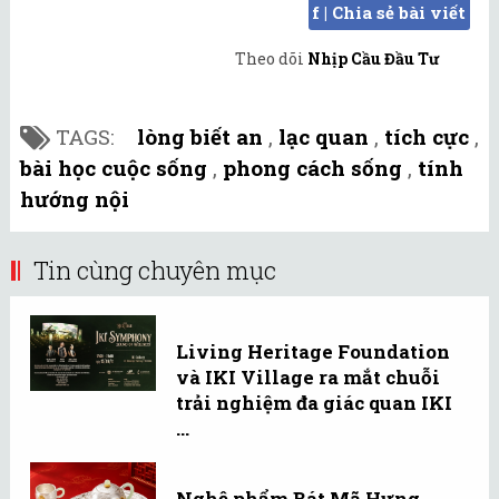
f | Chia sẻ bài viết
Theo dõi
Nhịp Cầu Đầu Tư
TAGS:
lòng biết an
,
lạc quan
,
tích cực
,
bài học cuộc sống
,
phong cách sống
,
tính
hướng nội
Tin cùng chuyên mục
Living Heritage Foundation
và IKI Village ra mắt chuỗi
trải nghiệm đa giác quan IKI
...
Nghệ phẩm Bát Mã Hưng