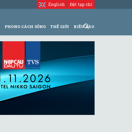
English
Đặt tạp chí
N
PHONG CÁCH SỐNG
THẾ GIỚI
KIỀU BÀO