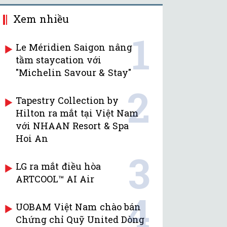
Xem nhiều
1
Le Méridien Saigon nâng
tầm staycation với
"Michelin Savour & Stay"
2
Tapestry Collection by
Hilton ra mắt tại Việt Nam
với NHAAN Resort & Spa
Hoi An
3
LG ra mắt điều hòa
ARTCOOL™ AI Air
4
UOBAM Việt Nam chào bán
Chứng chỉ Quỹ United Dòng