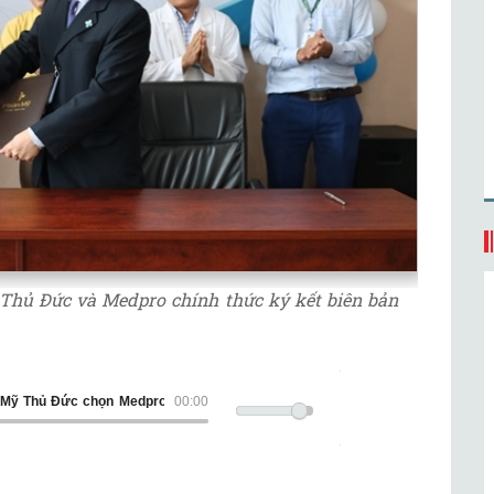
Thủ Đức và Medpro chính thức ký kết biên bản
Mỹ Thủ Đức chọn Medpro là đối tác chiến lược Xây dựng và Ứng dụng công 
00:00