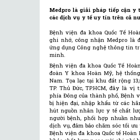
Medpro là giải pháp tiếp cận y 
các dịch vụ y tế uy tín trên cả nư
Bệnh viện đa khoa Quốc Tế Hoà
ghi nhớ, công nhận Medpro là đ
ứng dụng Công nghệ thông tin tro
minh.
Bệnh viện đa khoa Quốc Tế Hoàn
đoàn Y khoa Hoàn Mỹ, hệ thống y
Nam. Tọa lạc tại khu đất rộng 13,
TP. Thủ Đức, TP.HCM, đây là vị 
phía Đông của thành phố, Bệnh việ
bị hiện đại, nhập khẩu từ các hãn
hút nguồn nhân lực y tế chất lư
người bệnh, phối hợp nhuần nh
dịch vụ, đảm bảo chăm sóc tối ưu
Bệnh viện đa khoa Quốc tế Hoàn 