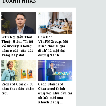
DOANH NHÂN
KTS Nguyễn Thái
Chủ tịch
Thuật Hiền: “Thiết
VinFMGroup: Mô
kế luxury không
hình "bác sĩ gia
nằm ở cái trần dát
đình" là một đại
vàng hay dát ...
dương xanh
Richard Craik - 30
Cách Standard
năm theo dấu chim
Chartered thích
trời
ứng với nhu cầu tài
chính mới của
khách hàng ...