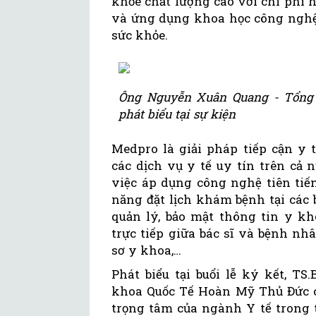
khỏe chất lượng cao với chi phí h
và ứng dụng khoa học công nghệ,
sức khỏe.
Ông Nguyễn Xuân Quang - Tổng
phát biểu tại sự kiện
Medpro là giải pháp tiếp cận y 
các dịch vụ y tế uy tín trên cả 
việc áp dụng công nghệ tiên tiế
năng đặt lịch khám bệnh tại các
quản lý, bảo mật thông tin y kho
trực tiếp giữa bác sĩ và bệnh nh
sơ y khoa,…
Phát biểu tại buổi lễ ký kết, T
khoa Quốc Tế Hoàn Mỹ Thủ Đức ch
trọng tâm của ngành Y tế trong 