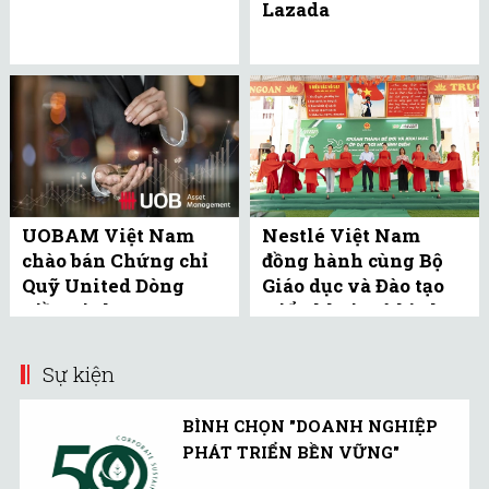
Lazada
UOBAM Việt Nam
Nestlé Việt Nam
chào bán Chứng chỉ
đồng hành cùng Bộ
Quỹ United Dòng
Giáo dục và Đào tạo
Tiền Linh Hoạt
triển khai mô hình
(UMMF) ra công ...
bể bơi học đường tại
Bắc ...
Sự kiện
BÌNH CHỌN "DOANH NGHIỆP
PHÁT TRIỂN BỀN VỮNG"