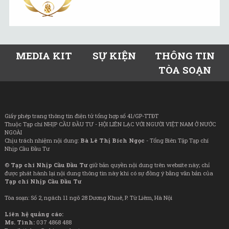
MEDIA KIT
SỰ KIỆN
THÔNG TIN
TÒA SOẠN
Giấy phép trang thông tin điện tử tổng hợp số 41/GP-TTĐT
Thuộc Tạp chí NHỊP CẦU ĐẦU TƯ - HỘI LIÊN LẠC VỚI NGƯỜI VIỆT NAM Ở NƯỚC
NGOÀI
Chịu trách nhiệm nội dung:
Bà Lê Thị Bích Ngọc
- Tổng Biên Tập Tạp chí
Nhịp Cầu Đầu Tư
©
Tạp chí Nhịp Cầu Đầu Tư
giữ bản quyền nội dung trên website này; chỉ
được phát hành lại nội dung thông tin này khi có sự đồng ý bằng văn bản của
Tạp chí Nhịp Cầu Đầu Tư
Tòa soạn: Số 2, ngách 11 ngõ 28 Dương Khuê, P. Từ Liêm, Hà Nội
Liên hệ quảng cáo:
Ms. Tình:
037 4868 488