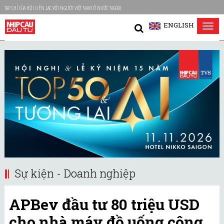
TẠP CHÍ CỦA HỘI LIÊN LẠC VỚI NGƯỜI VIỆT NAM Ở NƯỚC NGOÀI
ENGLISH
Tog
nav
Sự kiện - Doanh nghiệp
APBev đầu tư 80 triệu USD
cho nhà máy đồ uống công