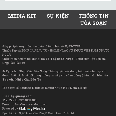
MEDIA KIT
SỰ KIỆN
THÔNG TIN
TÒA SOẠN
Giấy phép trang thông tin điện tử tổng hợp số 41/GP-TTĐT
Thuộc Tạp chí NHỊP CẦU ĐẦU TƯ - HỘI LIÊN LẠC VỚI NGƯỜI VIỆT NAM Ở NƯỚC
NGOÀI
Chịu trách nhiệm nội dung:
Bà Lê Thị Bích Ngọc
- Tổng Biên Tập Tạp chí
Nhịp Cầu Đầu Tư
©
Tạp chí Nhịp Cầu Đầu Tư
giữ bản quyền nội dung trên website này; chỉ
được phát hành lại nội dung thông tin này khi có sự đồng ý bằng văn bản của
Tạp chí Nhịp Cầu Đầu Tư
Tòa soạn: Số 2, ngách 11 ngõ 28 Dương Khuê, P. Từ Liêm, Hà Nội
Liên hệ quảng cáo:
Ms. Tình:
037 4868 488
Email: tinhvu@nhipcaudautu.vn
Powered by:
Địa chỉ: Lầu 3, 63A Võ Văn Tần, P. Xuân Hòa, TP. HCM