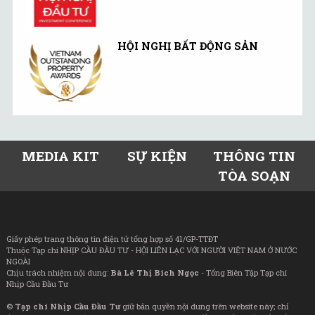
HỘI NGHỊ BẤT ĐỘNG SẢN
MEDIA KIT
SỰ KIỆN
THÔNG TIN
TÒA SOẠN
Giấy phép trang thông tin điện tử tổng hợp số 41/GP-TTĐT
Thuộc Tạp chí NHỊP CẦU ĐẦU TƯ - HỘI LIÊN LẠC VỚI NGƯỜI VIỆT NAM Ở NƯỚC
NGOÀI
Chịu trách nhiệm nội dung:
Bà Lê Thị Bích Ngọc
- Tổng Biên Tập Tạp chí
Nhịp Cầu Đầu Tư
©
Tạp chí Nhịp Cầu Đầu Tư
giữ bản quyền nội dung trên website này; chỉ