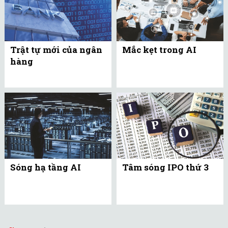
Trật tự mới của ngân
Mắc kẹt trong AI
hàng
Sóng hạ tầng AI
Tâm sóng IPO thứ 3