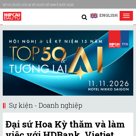
TẠP CHÍ CỦA HỘI LIÊN LẠC VỚI NGƯỜI VIỆT NAM Ở NƯỚC NGOÀI
ENGLISH
Tog
nav
Sự kiện - Doanh nghiệp
Đại sứ Hoa Kỳ thăm và làm
việc với HDBank, Vietjet