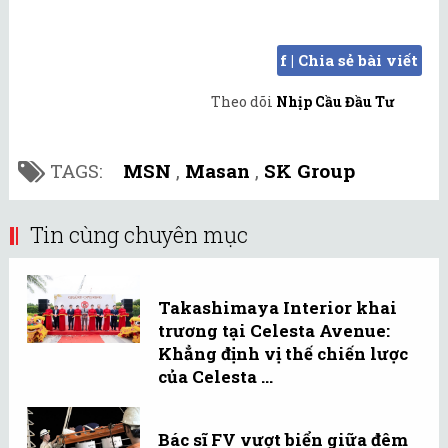
f | Chia sẻ bài viết
Theo dõi
Nhịp Cầu Đầu Tư
TAGS:
MSN
,
Masan
,
SK Group
Tin cùng chuyên mục
Takashimaya Interior khai
trương tại Celesta Avenue:
Khẳng định vị thế chiến lược
của Celesta ...
Bác sĩ FV vượt biển giữa đêm