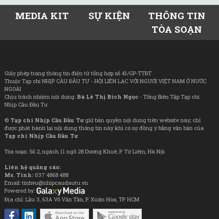
MEDIA KIT
SỰ KIỆN
THÔNG TIN
TÒA SOẠN
Giấy phép trang thông tin điện tử tổng hợp số 41/GP-TTĐT
Thuộc Tạp chí NHỊP CẦU ĐẦU TƯ - HỘI LIÊN LẠC VỚI NGƯỜI VIỆT NAM Ở NƯỚC
NGOÀI
Chịu trách nhiệm nội dung:
Bà Lê Thị Bích Ngọc
- Tổng Biên Tập Tạp chí
Nhịp Cầu Đầu Tư
©
Tạp chí Nhịp Cầu Đầu Tư
giữ bản quyền nội dung trên website này; chỉ
được phát hành lại nội dung thông tin này khi có sự đồng ý bằng văn bản của
Tạp chí Nhịp Cầu Đầu Tư
Tòa soạn: Số 2, ngách 11 ngõ 28 Dương Khuê, P. Từ Liêm, Hà Nội
Liên hệ quảng cáo:
Ms. Tình:
037 4868 488
Email: tinhvu@nhipcaudautu.vn
Powered by:
Địa chỉ: Lầu 3, 63A Võ Văn Tần, P. Xuân Hòa, TP. HCM