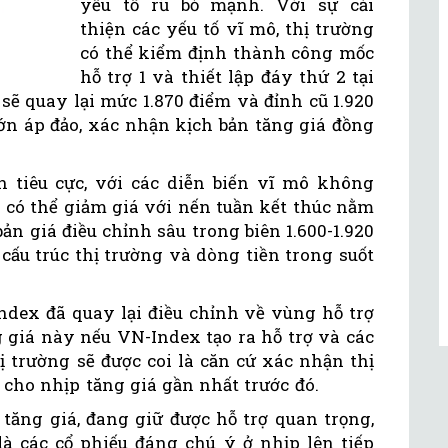
yếu tố rũ bỏ mạnh. Với sự cải
thiện các yếu tố vĩ mô, thị trường
có thể kiểm định thành công mốc
hỗ trợ 1 và thiết lập đáy thứ 2 tại
sẽ quay lại mức 1.870 điểm và đỉnh cũ 1.920
ớn áp đảo, xác nhận kịch bản tăng giá đồng
ản tiêu cực, với các diễn biến vĩ mô không
g có thể giảm giá với nến tuần kết thúc nằm
ản giá điều chỉnh sâu trong biên 1.600-1.920
 cấu trúc thị trường và dòng tiền trong suốt
Index đã quay lại điều chỉnh về vùng hỗ trợ
g giá này nếu VN-Index tạo ra hỗ trợ và các
hị trường sẽ được coi là căn cứ xác nhận thị
cho nhịp tăng giá gần nhất trước đó.
tăng giá, đang giữ được hỗ trợ quan trọng,
 các cổ phiếu đáng chú ý ở nhịp lên tiếp