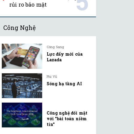
5
rủi ro bảo mật
Công Nghệ
Công Sang
Lực đẩy mới của
Lazada
Phi Vũ
Sóng hạ tầng AI
Công nghệ đối mặt
với "bài toán niềm
tin"