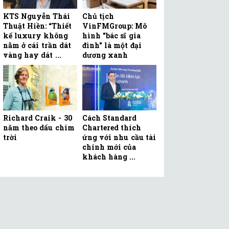
KTS Nguyễn Thái
Chủ tịch
Thuật Hiền: “Thiết
VinFMGroup: Mô
kế luxury không
hình "bác sĩ gia
nằm ở cái trần dát
đình" là một đại
vàng hay dát ...
dương xanh
Richard Craik - 30
Cách Standard
năm theo dấu chim
Chartered thích
trời
ứng với nhu cầu tài
chính mới của
khách hàng ...