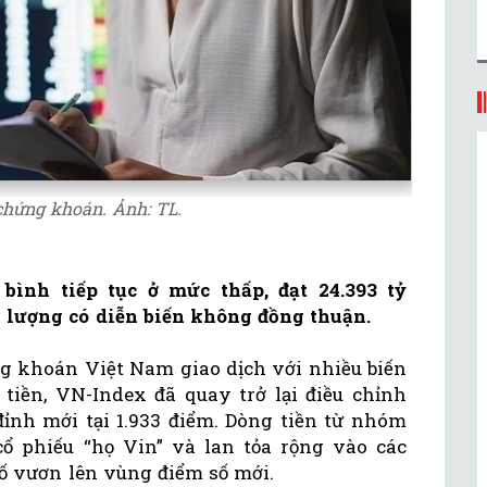
chứng khoán. Ảnh: TL.
bình tiếp tục ở mức thấp, đạt 24.393 tỷ
 lượng có diễn biến không đồng thuận.
ng khoán Việt Nam giao dịch với nhiều biến
iền, VN-Index đã quay trở lại điều chỉnh
ỉnh mới tại 1.933 điểm. Dòng tiền từ nhóm
cổ phiếu “họ Vin” và lan tỏa rộng vào các
ố vươn lên vùng điểm số mới.