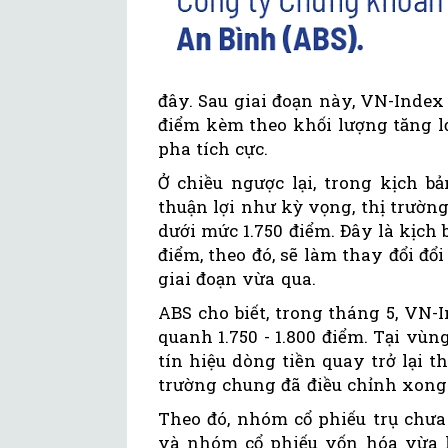
đây. Sau giai đoạn này, VN-Index 
điểm kèm theo khối lượng tăng l
pha tích cực.
Ở chiều ngược lại, trong kịch b
thuận lợi như kỳ vọng, thị trườn
dưới mức 1.750 điểm. Đây là kịch b
điểm, theo đó, sẽ làm thay đổi đổi
giai đoạn vừa qua.
ABS cho biết, trong tháng 5, VN-
quanh 1.750 - 1.800 điểm. Tại vùn
tín hiệu dòng tiền quay trở lại t
trường chung đã điều chỉnh xong 
Theo đó, nhóm cổ phiếu trụ chưa 
và nhóm cổ phiếu vốn hóa vừa là