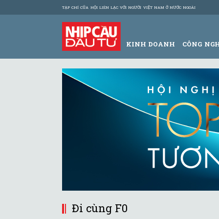
TẠP CHÍ CỦA HỘI LIÊN LẠC VỚI NGƯỜI VIỆT NAM Ở NƯỚC NGOÀI
KINH DOANH
CÔNG NG
Đi cùng F0