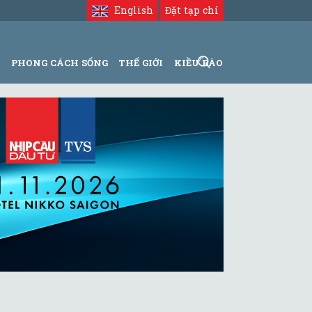
English
Đặt tạp chí
N
PHONG CÁCH SỐNG
THẾ GIỚI
KIỀU BÀO