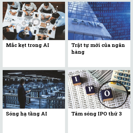
Mắc kẹt trong AI
Trật tự mới của ngân
hàng
Sóng hạ tầng AI
Tâm sóng IPO thứ 3