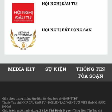
HỘI NGHỊ ĐẦU TƯ
HỘI NGHỊ BẤT ĐỘNG SẢN
MEDIA KIT
SỰ KIỆN
THÔNG TIN
TÒA SOẠN
Giấy phép trang thông tin điện tử tổng hợp số 41/GP-TTĐT
Thuộc Tạp chí NHỊP CẦU ĐẦU TƯ - HỘI LIÊN LẠC VỚI NGƯỜI VIỆT NAM Ở NƯỚC
NGOÀI
Chịu trách nhiệm nội dung:
Bà Lê Thị Bích Ngọc
- Tổng Biên Tập Tạp chí