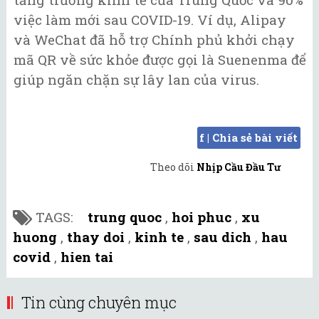
việc làm mới sau COVID-19. Ví dụ, Alipay
và WeChat đã hỗ trợ Chính phủ khởi chạy
mã QR về sức khỏe được gọi là Suenenma để
giúp ngăn chặn sự lây lan của virus.
f | Chia sẻ bài viết
Theo dõi
Nhịp Cầu Đầu Tư
TAGS:
trung quoc
,
hoi phuc
,
xu
huong
,
thay doi
,
kinh te
,
sau dich
,
hau
covid
,
hien tai
Tin cùng chuyên mục