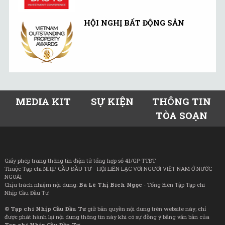
HỘI NGHỊ BẤT ĐỘNG SẢN
MEDIA KIT
SỰ KIỆN
THÔNG TIN
TÒA SOẠN
Giấy phép trang thông tin điện tử tổng hợp số 41/GP-TTĐT
Thuộc Tạp chí NHỊP CẦU ĐẦU TƯ - HỘI LIÊN LẠC VỚI NGƯỜI VIỆT NAM Ở NƯỚC
NGOÀI
Chịu trách nhiệm nội dung:
Bà Lê Thị Bích Ngọc
- Tổng Biên Tập Tạp chí
Nhịp Cầu Đầu Tư
©
Tạp chí Nhịp Cầu Đầu Tư
giữ bản quyền nội dung trên website này; chỉ
được phát hành lại nội dung thông tin này khi có sự đồng ý bằng văn bản của
Tạp chí Nhịp Cầu Đầu Tư