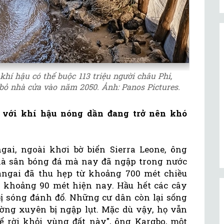
khí hậu có thể buộc 113 triệu người châu Phi,
 bỏ nhà cửa vào năm 2050. Ảnh: Panos Pictures.
i với khí hậu nóng dần đang trở nên khó
ai, ngoài khơi bờ biển Sierra Leone, ông
là sân bóng đá mà nay đã ngập trong nước
angai đã thu hẹp từ khoảng 700 mét chiều
 khoảng 90 mét hiện nay. Hầu hết các cây
bị sóng đánh đổ. Những cư dân còn lại sống
ng xuyên bị ngập lụt. Mặc dù vậy, họ vẫn
ể rời khỏi vùng đất này", ông Kargbo, một