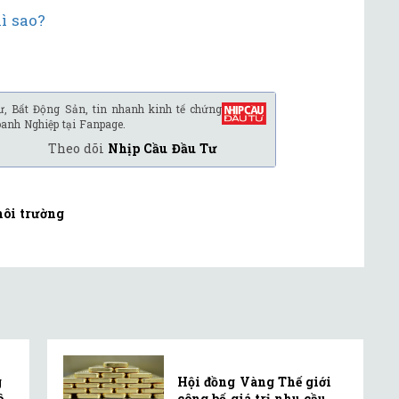
ì sao?
ư, Bất Động Sản, tin nhanh kinh tế chứng
oanh Nghiệp tại Fanpage.
Theo dõi
Nhịp Cầu Đầu Tư
ôi trường
g
Hội đồng Vàng Thế giới
ô
công bố giá trị nhu cầu