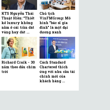
KTS Nguyễn Thái
Chủ tịch
Thuật Hiền: “Thiết
VinFMGroup: Mô
kế luxury không
hình "bác sĩ gia
nằm ở cái trần dát
đình" là một đại
vàng hay dát ...
dương xanh
Richard Craik - 30
Cách Standard
năm theo dấu chim
Chartered thích
trời
ứng với nhu cầu tài
chính mới của
khách hàng ...