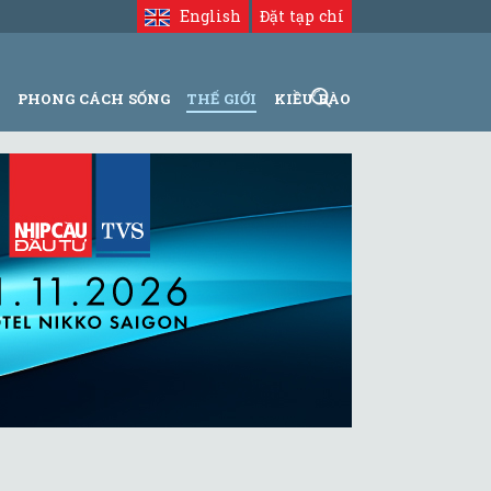
English
Đặt tạp chí
N
PHONG CÁCH SỐNG
THẾ GIỚI
KIỀU BÀO