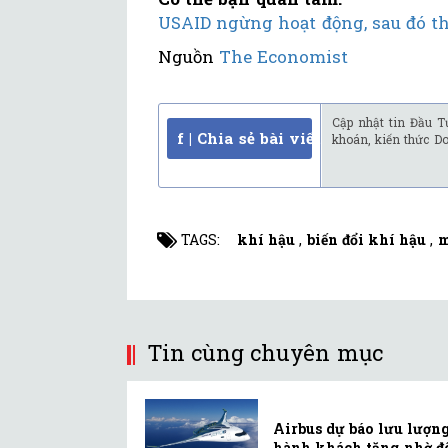
USAID ngừng hoạt động, sau đó th
Nguồn
The Economist
Cập nhật tin Đầu T
f | Chia sẻ bài viết
khoán, kiến thức D
TAGS:
khí hậu
,
biến đổi khí hậu
,
m
Tin cùng chuyên mục
Airbus dự báo lưu lượn
hành khách tăng nhờ đ