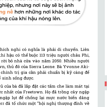
thích nghi có nghĩa là phải di chuyển. Liên
hí hậu có thể buộc 113 triệu người châu Phi,
i rời bỏ nhà cửa vào năm 2050. Nhiều người
n, thủ đô của Sierra Leone. Bà Yvonne Aki-
 chính trị gia cần phải chuẩn bị kỹ càng để
 sinh sống được.
ũ của bà đã lắp đặt các tấm che làm mát tại
c nhất của Freetown. Họ đã trồng cây ngập
 ngập lụt để chống lại mực nước biển dâng
rr đã tổ chức một "hội nghị thượng đỉnh về