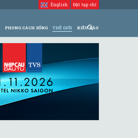
English
Đặt tạp chí
N
PHONG CÁCH SỐNG
THẾ GIỚI
KIỀU BÀO