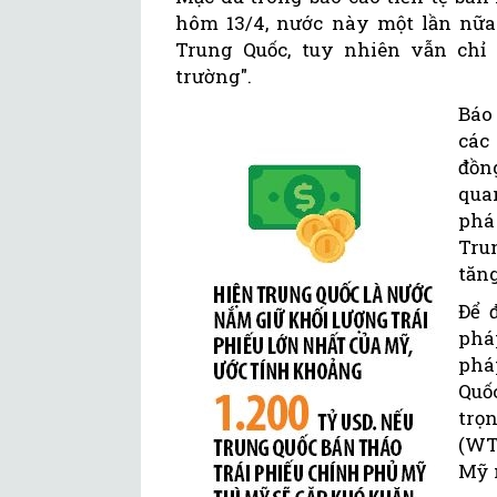
hôm 13/4, nước này một lần nữa 
Trung Quốc, tuy nhiên vẫn chỉ 
trường".
Báo
các
đồn
qua
phá
Tru
tăn
Để 
phá
phá
Quố
trọ
(WT
Mỹ 