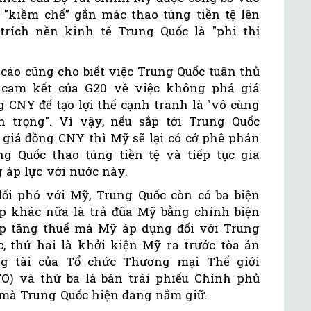
"kiềm chế” gắn mác thao túng tiền tệ lên
trích nền kinh tế Trung Quốc là "phi thị
 cáo cũng cho biết việc Trung Quốc tuân thủ
 cam kết của G20 về việc không phá giá
g CNY để tạo lợi thế cạnh tranh là "vô cùng
n trọng". Vì vậy, nếu sắp tới Trung Quốc
 giá đồng CNY thì Mỹ sẽ lại có cớ phê phán
ng Quốc thao túng tiền tệ và tiếp tục gia
g áp lực với nước này.
đối phó với Mỹ, Trung Quốc còn có ba biện
p khác nữa là trả đũa Mỹ bằng chính biện
p tăng thuế mà Mỹ áp dụng đối với Trung
c, thứ hai là khởi kiện Mỹ ra trước tòa án
ng tài của Tổ chức Thương mại Thế giới
O) và thứ ba là bán trái phiếu Chính phủ
mà Trung Quốc hiện đang nắm giữ.