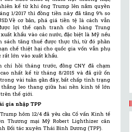
nhiên kể từ khi ông Trump lên nắm quyền
háng 1/2017 thì đồng tiền này đã tăng 9% so
USD.Về cơ bản, phá giá tiền tệ là cách vẫn
được lợi thế cạnh tranh cho hàng Trung
 xuất khẩu vào các nước, đặc biệt là Mỹ nếu
h sách tăng thuế được thực thi, từ đó phần
hạn chế thiệt hại cho quốc gia vốn vẫn phụ
 rất lớn vào xuất khẩu.
 chí hồi tháng trước, đồng CNY đã chạm
cao nhất kể từ tháng 8/2015 và đã giữ ổn
trong vài tuần gần đây, bất chấp tình trạng
 thẳng leo thang giữa hai nền kinh tế lớn
trên thế giới.
ái gia nhập TPP
 Trump hôm 12/4 đã yêu cầu Cố vấn Kinh tế
ện Thương mại Mỹ Robert Lighthizer cân
ịnh Đối tác xuyên Thái Bình Dương (TPP).