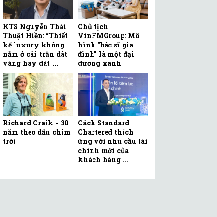
KTS Nguyễn Thái
Chủ tịch
Thuật Hiền: “Thiết
VinFMGroup: Mô
kế luxury không
hình "bác sĩ gia
nằm ở cái trần dát
đình" là một đại
vàng hay dát ...
dương xanh
Richard Craik - 30
Cách Standard
năm theo dấu chim
Chartered thích
trời
ứng với nhu cầu tài
chính mới của
khách hàng ...