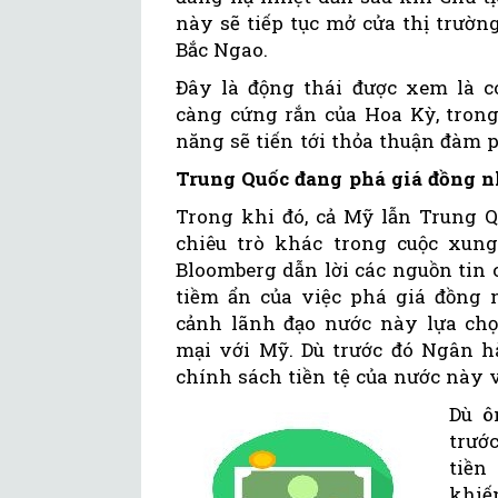
này sẽ tiếp tục mở cửa thị trườn
Bắc Ngao.
Đây là động thái được xem là 
càng cứng rắn của Hoa Kỳ, tron
năng sẽ tiến tới thỏa thuận đàm
Trung Quốc đang phá giá đồng n
Trong khi đó, cả Mỹ lẫn Trung 
chiêu trò khác trong cuộc xun
Bloomberg dẫn lời các nguồn tin 
tiềm ẩn của việc phá giá đồng n
cảnh lãnh đạo nước này lựa chọ
mại với Mỹ. Dù trước đó Ngân 
chính sách tiền tệ của nước này 
Dù ô
trướ
tiền
khiế