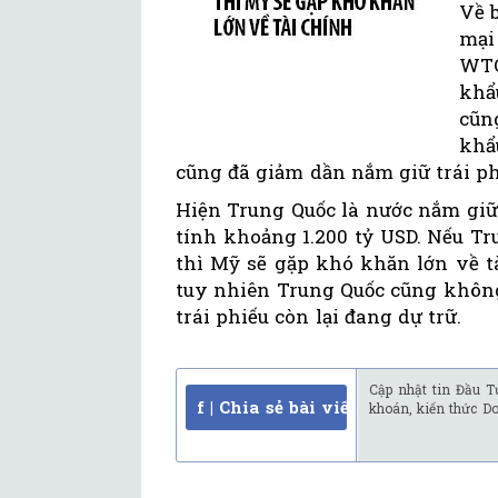
Về 
mại
WTO
khẩ
cũn
khẩ
cũng đã giảm dần nắm giữ trái p
Hiện Trung Quốc là nước nắm giữ 
tính khoảng 1.200 tỷ USD. Nếu T
thì Mỹ sẽ gặp khó khăn lớn về tà
tuy nhiên Trung Quốc cũng không 
trái phiếu còn lại đang dự trữ.
Cập nhật tin Đầu T
f | Chia sẻ bài viết
khoán, kiến thức D