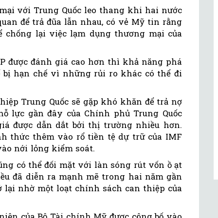
mại với Trung Quốc leo thang khi hai nước
quan để trả đũa lẫn nhau, có vẻ Mỹ tin rằng
để chống lại việc lạm dụng thương mại của
P được đánh giá cao hơn thì khả năng phá
ể bị hạn chế vì những rủi ro khác có thể đi
ghiệp Trung Quốc sẽ gặp khó khăn để trả nợ
 nỗ lực gần đây của Chính phủ Trung Quốc
giá được dẫn dắt bởi thị trường nhiều hơn.
nh thức thêm vào rổ tiền tệ dự trữ của IMF
ào nới lỏng kiểm soát.
ũng có thể đối mặt với làn sóng rút vốn ồ ạt
điều đã diễn ra mạnh mẽ trong hai năm gần
 lại nhờ một loạt chính sách can thiệp của
 niên của Bộ Tài chính Mỹ được công bố vào