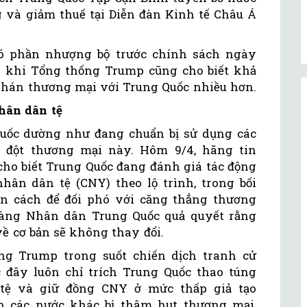
g và giảm thuế tại Diễn đàn Kinh tế Châu Á
có phần nhượng bộ trước chính sách ngày
g khi Tổng thống Trump cũng cho biết khả
 phán thương mại với Trung Quốc nhiều hơn.
hân dân tệ
Quốc dường như đang chuẩn bị sử dụng các
g đột thương mại này. Hôm 9/4, hãng tin
cho biết Trung Quốc đang đánh giá tác động
hân dân tệ (CNY) theo lộ trình, trong bối
n cách để đối phó với căng thẳng thương
hàng Nhân dân Trung Quốc quả quyết rằng
về cơ bản sẽ không thay đổi.
ng Trump trong suốt chiến dịch tranh cử
c đây luôn chỉ trích Trung Quốc thao túng
 tệ và giữ đồng CNY ở mức thấp giả tạo
n các nước khác bị thâm hụt thương mại,