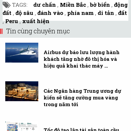
TAGS:
dư chấn
,
Miền Bắc
,
bờ biển
,
động
đất
,
độ sâu
,
đánh vào
,
phía nam
,
di tản
,
đất
,
Peru
,
xuất hiện
Tin cùng chuyên mục
Airbus dự báo lưu lượng hành
khách tăng nhờ đô thị hóa và
hiệu quả khai thác máy ...
Các Ngân hàng Trung ương dự
kiến sẽ tăng cường mua vàng
trong năm tới
Tốc độ tạo lập tài sản toàn cầu