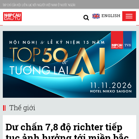
TẠP CHÍ CỦA HỘI LIÊN LẠC VỚI NGƯỜI VIỆT NAM Ở NƯỚC NGOÀI
ENGLISH
Tog
nav
Thế giới
Dư chấn 7,8 độ richter tiếp
tục ảnh hưởng tới miền bắc