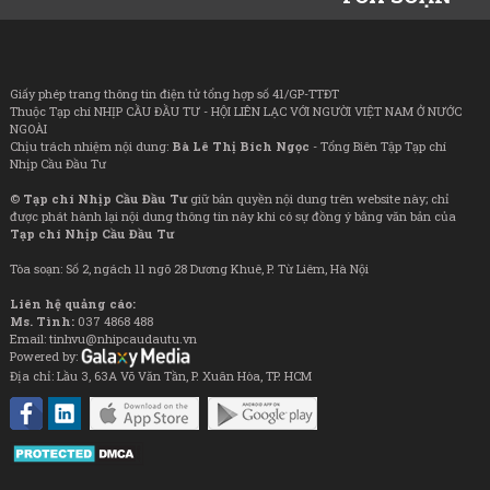
Giấy phép trang thông tin điện tử tổng hợp số 41/GP-TTĐT
Thuộc Tạp chí NHỊP CẦU ĐẦU TƯ - HỘI LIÊN LẠC VỚI NGƯỜI VIỆT NAM Ở NƯỚC
NGOÀI
Chịu trách nhiệm nội dung:
Bà Lê Thị Bích Ngọc
- Tổng Biên Tập Tạp chí
Nhịp Cầu Đầu Tư
©
Tạp chí Nhịp Cầu Đầu Tư
giữ bản quyền nội dung trên website này; chỉ
được phát hành lại nội dung thông tin này khi có sự đồng ý bằng văn bản của
Tạp chí Nhịp Cầu Đầu Tư
Tòa soạn: Số 2, ngách 11 ngõ 28 Dương Khuê, P. Từ Liêm, Hà Nội
Liên hệ quảng cáo:
Ms. Tình:
037 4868 488
Email: tinhvu@nhipcaudautu.vn
Powered by:
Địa chỉ: Lầu 3, 63A Võ Văn Tần, P. Xuân Hòa, TP. HCM