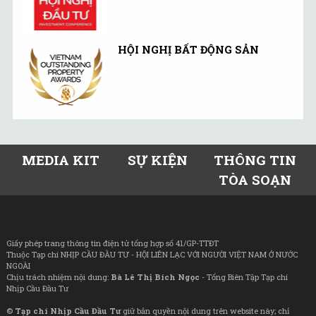
HỘI NGHỊ BẤT ĐỘNG SẢN
MEDIA KIT
SỰ KIỆN
THÔNG TIN
TÒA SOẠN
Giấy phép trang thông tin điện tử tổng hợp số 41/GP-TTĐT
Thuộc Tạp chí NHỊP CẦU ĐẦU TƯ - HỘI LIÊN LẠC VỚI NGƯỜI VIỆT NAM Ở NƯỚC
NGOÀI
Chịu trách nhiệm nội dung:
Bà Lê Thị Bích Ngọc
- Tổng Biên Tập Tạp chí
Nhịp Cầu Đầu Tư
©
Tạp chí Nhịp Cầu Đầu Tư
giữ bản quyền nội dung trên website này; chỉ