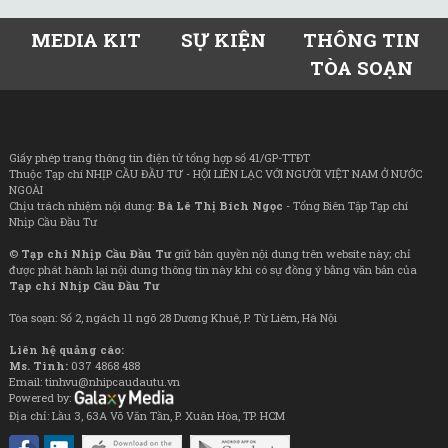
MEDIA KIT
SỰ KIỆN
THÔNG TIN
TÒA SOẠN
Giấy phép trang thông tin điện tử tổng hợp số 41/GP-TTĐT
Thuộc Tạp chí NHỊP CẦU ĐẦU TƯ - HỘI LIÊN LẠC VỚI NGƯỜI VIỆT NAM Ở NƯỚC
NGOÀI
Chịu trách nhiệm nội dung:
Bà Lê Thị Bích Ngọc
- Tổng Biên Tập Tạp chí
Nhịp Cầu Đầu Tư
©
Tạp chí Nhịp Cầu Đầu Tư
giữ bản quyền nội dung trên website này; chỉ
được phát hành lại nội dung thông tin này khi có sự đồng ý bằng văn bản của
Tạp chí Nhịp Cầu Đầu Tư
Tòa soạn: Số 2, ngách 11 ngõ 28 Dương Khuê, P. Từ Liêm, Hà Nội
Liên hệ quảng cáo:
Ms. Tình:
037 4868 488
Email: tinhvu@nhipcaudautu.vn
Powered by:
Địa chỉ: Lầu 3, 63A Võ Văn Tần, P. Xuân Hòa, TP. HCM