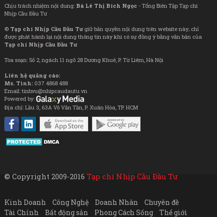
Chịu trách nhiệm nội dung:
Bà Lê Thị Bích Ngọc
- Tổng Biên Tập Tạp chí
Nhịp Cầu Đầu Tư
©
Tạp chí Nhịp Cầu Đầu Tư
giữ bản quyền nội dung trên website này; chỉ
được phát hành lại nội dung thông tin này khi có sự đồng ý bằng văn bản của
Tạp chí Nhịp Cầu Đầu Tư
Tòa soạn: Số 2, ngách 11 ngõ 28 Dương Khuê, P. Từ Liêm, Hà Nội
Liên hệ quảng cáo:
Ms. Tình:
037 4868 488
Email: tinhvu@nhipcaudautu.vn
Powered by:
Địa chỉ: Lầu 3, 63A Võ Văn Tần, P. Xuân Hòa, TP. HCM
© Copyright 2009-2016
Tạp chí Nhịp Cầu Đầu Tư
Kinh Doanh
Công Nghệ
Doanh Nhân
Chuyên đề
Tài Chính
Bất động sản
Phong Cách Sống
Thế giới