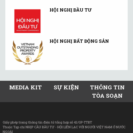
HỘI NGHỊ ĐẦU TƯ
HỘI NGHỊ BẤT ĐỘNG SẢN
MEDIA KIT
SỰ KIỆN
THÔNG TIN
TÒA SOẠN
Giấy phép trang thông tin điện tử tổng hợp số 41/GP-TTĐT
Thuộc Tạp chí NHỊP CẦU ĐẦU TƯ - HỘI LIÊN LẠC VỚI NGƯỜI VIỆT NAM Ở NƯỚC
NGOÀI