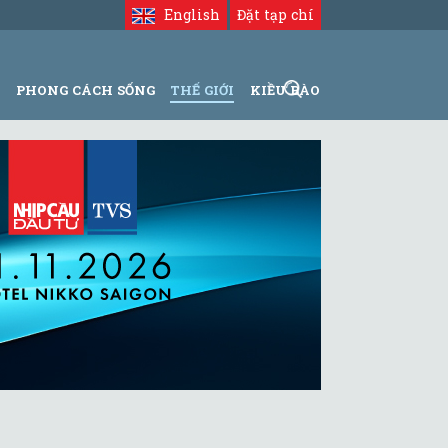
English
Đặt tạp chí
N
PHONG CÁCH SỐNG
THẾ GIỚI
KIỀU BÀO