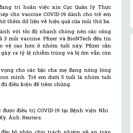
 đang trì hoãn việc xin Cục Quản lý Thực
ép cho vaccine COVID-19 dành cho trẻ em
chờ thêm dữ liệu về hiệu quả của mũi thứ ba.
hành với tốc độ nhanh chóng nên các công
cả 3 mũi vaccine. Pfizer và BioNTech đều tin
o vệ cao hơn ở nhóm tuổi này. Pfizer cần
 gây ra tỷ lệ nhiễm trùng và bị ốm vẫn còn
t vọng cho các bậc cha mẹ đang nóng lòng
 con mình. Trẻ em dưới 5 tuổi là nhóm tuổi
 đủ điều kiện để tiêm chủng.
 được điều trị COVID-19 tại Bệnh viện Nhi
Kỳ. Ảnh: Reuters.
 đầu bộ phận chịu trách nhiệm về an toàn