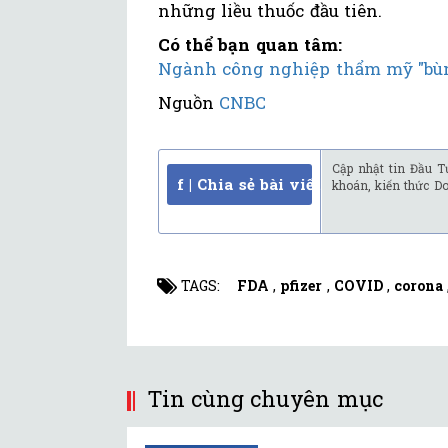
những liều thuốc đầu tiên.
Có thể bạn quan tâm:
Ngành công nghiệp thẩm mỹ "bùng
Nguồn
CNBC
Cập nhật tin Đầu T
f | Chia sẻ bài viết
khoán, kiến thức D
TAGS:
FDA
,
pfizer
,
COVID
,
corona
Tin cùng chuyên mục