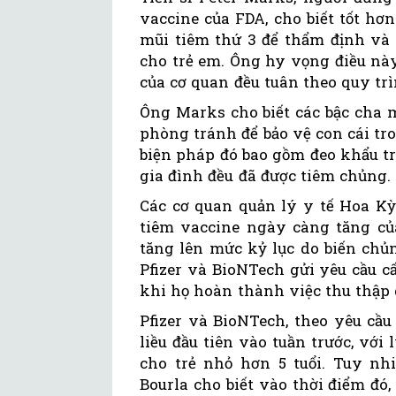
vaccine của FDA, cho biết tốt hơ
mũi tiêm thứ 3 để thẩm định và 
cho trẻ em. Ông hy vọng điều nà
của cơ quan đều tuân theo quy tr
Ông Marks cho biết các bậc cha 
phòng tránh để bảo vệ con cái tr
biện pháp đó bao gồm đeo khẩu t
gia đình đều đã được tiêm chủng.
Các cơ quan quản lý y tế Hoa Kỳ
tiêm vaccine ngày càng tăng củ
tăng lên mức kỷ lục do biến chủ
Pfizer và BioNTech gửi yêu cầu cấ
khi họ hoàn thành việc thu thập d
Pfizer và BioNTech, theo yêu cầu
liều đầu tiên vào tuần trước, vớ
cho trẻ nhỏ hơn 5 tuổi. Tuy nhi
Bourla cho biết vào thời điểm đó, 