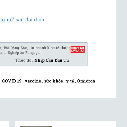
 nổ" sau đại dịch
ư, Bất Động Sản, tin nhanh kinh tế chứng
oanh Nghiệp tại Fanpage.
Theo dõi
Nhịp Cầu Đầu Tư
,
COVID 19
,
vaccine
,
sức khỏe
,
y tế
,
Omicron