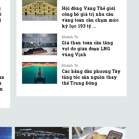
g
Hội đồng Vàng Thế giới
ô
công bố giá trị nhu cầu
i
vàng toàn cầu chạm mức
kỷ lục 193 tỷ ...
Khánh Tú
Giá than toàn cầu tăng
vọt do gián đoạn LNG
vùng Vịnh
Khánh Tú
Các hãng dầu phương Tây
oàn
tăng tốc săn nguồn thay
á
thế Trung Đông
ện