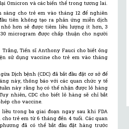
ại Omicron và các biến thể trong tương lai.
m sàng cho trẻ em vào tháng 12 để nghiên
 đầu tiên không tạo ra phản ứng miễn dịch
ẻ nhỏ hơn sẽ được tiêm liều lượng ít hơn, 3
 30 microgram được chấp thuận cho người
 Trắng, Tiến sĩ Anthony Fauci cho biết ông
ện sử dụng vaccine cho trẻ em vào tháng
ừa Dịch bệnh (CDC) đã bắt đầu đặt cơ sở để
áng này, thông báo với các quan chức y tế
 tuần này rằng họ có thể nhận được lô hàng
Tuy nhiên, CDC cho biết lô hàng sẽ chỉ bắt
phép cho vaccine.
u liều trong ba giai đoạn ngay sau khi FDA
 cho trẻ em từ 6 tháng đến 4 tuổi. Các quan
 phương đã có thể bắt đầu đặt hàng trước