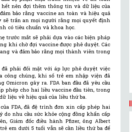
n hết nên đợi thêm thông tin và dữ liệu của
đảm bảo rằng vaccine an toàn và hiệu quả
y sẽ trấn an mọi người rằng mọi quyết định
ình có tiêu chuẩn và khoa học.
mẹ trước mắt sẽ phải dựa vào các biện pháp
ong khi chờ đợi vaccine được phê duyệt. Các
rang và đảm bảo rằng mọi thành viên trong
 đã phải đối mặt với áp lực phê duyệt việc
a công chúng, khi số trẻ em nhập viện đã
ng Omicron gây ra. FDA ban đầu đã yêu cầu
p phép cho hai liều vaccine đầu tiên, trong
ữ liệu về hiệu quả của liều thứ ba.
 của FDA, đã đệ trình đơn xin cấp phép hai
i lý do nhu cầu sức khỏe cộng đồng khẩn cấp
ên, Giám đốc điều hành Pfizer, ông Albert
trẻ em dưới 5 tuổi vẫn sẽ cần liều thứ ba để