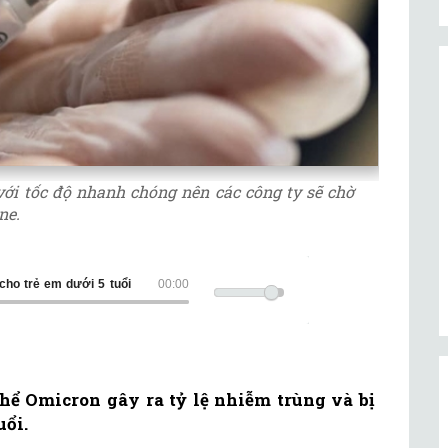
ới tốc độ nhanh chóng nên các công ty sẽ chờ
ne.
cho trẻ em dưới 5 tuổi
00:00
thể Omicron gây ra tỷ lệ nhiễm trùng và bị
uổi.