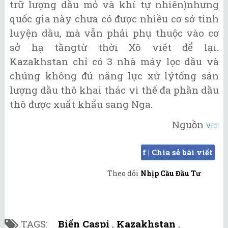
trữ lượng dầu mỏ và khí tự nhiên)nhưng
quốc gia này chưa có được nhiều cơ sở tinh
luyện dầu, mà vẫn phải phụ thuộc vào cơ
sở hạ tầngtừ thời Xô viết để lại.
Kazakhstan chỉ có 3 nhà máy lọc dầu và
chúng không đủ năng lực xử lýtổng sản
lượng dầu thô khai thác vì thế đa phần dầu
thô được xuất khẩu sang Nga.
Nguồn
VEF
f | Chia sẻ bài viết
Theo dõi
Nhịp Cầu Đầu Tư
TAGS:
Biển Caspi
,
Kazakhstan
,