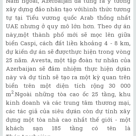
Năm ngoái, Azerbaijan đã tung ra ý tưởng
xây dựng đảo nhân tạo vớihình thức tương
tự tại Tiểu vương quốc Arab thống nhất
UAE nhưng ở quy mô lớn hơn. Theo dự án
này,một thành phố mới sẽ mọc lên giữa
biển Caspi, cách đất liền khoảng 4 - 8 km,
dự kiến dự án sẽ đượcthực hiện trong vòng
25 năm. Avesta, một tập đoàn tư nhân của
Azerbaijan sẽ đảm nhiệm thực hiện dựán
này và dự tính sẽ tạo ra một kỳ quan trên
biển trên một diện tích rộng 30 000
2
m
.Ngoài những tòa cao ốc 25 tầng, khu
kinh doanh và các trung tâm thương mại,
các tác giả của siêu dựán còn dự tính xây
dựng một tòa nhà cao nhất thế giới - một
khách sạn 185 tầng có tên là