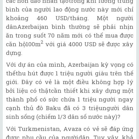
các hòn đảo nhân tạotrong khi lương trung
bình của người lao động nước này mới chỉ
khoảng 460 USD/tháng. Một người
dânAzerbaijan bình thường sẽ phải nhịn
ăn trong suốt 70 năm mới có thể mua được
2
căn hộ100m
với giá 4000 USD sẽ được xây
dựng.
Với dự án của mình, Azerbaijan kỳ vọng có
thểthu hút được 1 triệu người giàu trên thế
giới. Đây có vẻ là một điều không hợp lý
bởi liệu có thậtcần thiết khi xây dựng một
thành phố có sức chứa 1 triệu người ngay
cạnh thủ đô Baku đã có 3 triệungười dân
sinh sống (chiếm 1/3 dân số nước này)?
Với Turkmenistan, Avaza có vẻ sẽ đáp ứng
được nhu cầu của ngườidân. Tuy vậy, khả