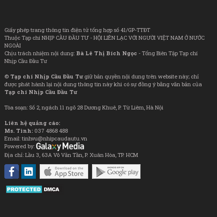
Giấy phép trang thông tin điện tử tổng hợp số 41/GP-TTĐT
Thuộc Tạp chí NHỊP CẦU ĐẦU TƯ - HỘI LIÊN LẠC VỚI NGƯỜI VIỆT NAM Ở NƯỚC
NGOÀI
Chịu trách nhiệm nội dung:
Bà Lê Thị Bích Ngọc
- Tổng Biên Tập Tạp chí
Nhịp Cầu Đầu Tư
©
Tạp chí Nhịp Cầu Đầu Tư
giữ bản quyền nội dung trên website này; chỉ
được phát hành lại nội dung thông tin này khi có sự đồng ý bằng văn bản của
Tạp chí Nhịp Cầu Đầu Tư
Tòa soạn: Số 2, ngách 11 ngõ 28 Dương Khuê, P. Từ Liêm, Hà Nội
Liên hệ quảng cáo:
Ms. Tình:
037 4868 488
Email: tinhvu@nhipcaudautu.vn
Powered by:
Địa chỉ: Lầu 3, 63A Võ Văn Tần, P. Xuân Hòa, TP. HCM