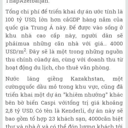
ThápAzerbaijan.
Tổng chi phí để triển khai dự án ước tính là
100 tỷ USD, lớn hơn cảGDP hàng năm của
quốc gia Trung Á này. Để được vào sống ở
khu nhà cao cấp này, người dân sẽ
phảimua những căn nhà với giá... 4000
2
USD/m
. Đây sẽ là một trong những nguồn
thu chính củadự án, cùng với doanh thu từ
hoạt động du lịch, cho thuê văn phòng.
Nước láng giềng Kazakhstan, một
cườngquốc dầu mỏ trong khu vực, cũng đã
triển khai một dự án "khiêm nhường" khác
bên bờ biển Caspi vớitổng trị giá khoảng
2,8 tỷ USD. Có tên là Kenderli, dự án này sẽ
bao gồm tổ hợp 23 khách sạn, 4000căn biệt
thự và nhà ở và có thể đón lượng khách tới