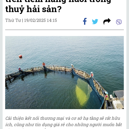
thuỷ hải sản?
Thứ Tư |
19/02/2025 14:15
Cải thiện kết nối thương mại và cơ sở hạ tầng sẽ rất hữu
ích, cũng như tín dụng giá rẻ cho những người muốn bắt