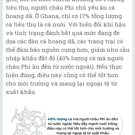
tiêu thụ, người châu Phi chủ yếu ăn cá
hoang dã. Ở Ghana, chỉ có 17% ​​tổng lượng
cá tiêu thụ là cá nuôi. Với biến đổi khí hậu
và tình trạng đánh bắt quá mức đang đe
dọa các đàn cá hoang dã, các trang trại có
thể đảm bảo nguồn cung hơn, giảm nhu cầu
nhập khẩu đắt đỏ (40% lượng cá mà người
châu Phi ăn đến từ nước ngoài). Nếu thực
hiện đúng, điều này cũng có thể tốt hơn
cho môi trường và mang lại ngoại tệ từ
xuất khẩu.