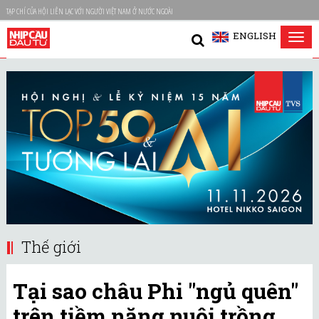
TẠP CHÍ CỦA HỘI LIÊN LẠC VỚI NGƯỜI VIỆT NAM Ở NƯỚC NGOÀI
ENGLISH
Tog
nav
Thế giới
Tại sao châu Phi "ngủ quên"
trên tiềm năng nuôi trồng