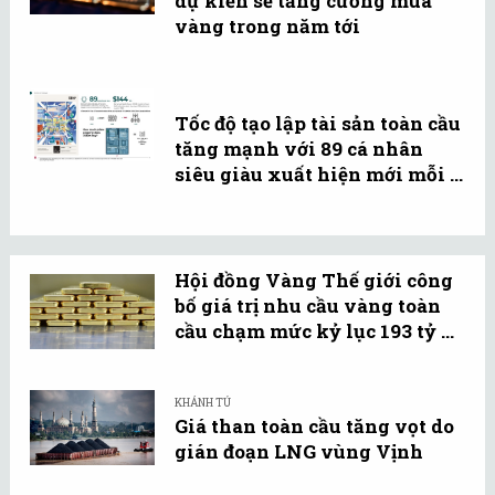
dự kiến sẽ tăng cường mua
vàng trong năm tới
Tốc độ tạo lập tài sản toàn cầu
tăng mạnh với 89 cá nhân
siêu giàu xuất hiện mới mỗi ...
Hội đồng Vàng Thế giới công
bố giá trị nhu cầu vàng toàn
cầu chạm mức kỷ lục 193 tỷ ...
KHÁNH TÚ
Giá than toàn cầu tăng vọt do
gián đoạn LNG vùng Vịnh