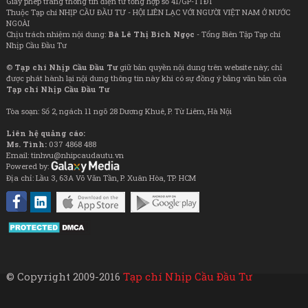
Giấy phép trang thông tin điện tử tổng hợp số 41/GP-TTĐT
Thuộc Tạp chí NHỊP CẦU ĐẦU TƯ - HỘI LIÊN LẠC VỚI NGƯỜI VIỆT NAM Ở NƯỚC
NGOÀI
Chịu trách nhiệm nội dung:
Bà Lê Thị Bích Ngọc
- Tổng Biên Tập Tạp chí
Nhịp Cầu Đầu Tư
©
Tạp chí Nhịp Cầu Đầu Tư
giữ bản quyền nội dung trên website này; chỉ
được phát hành lại nội dung thông tin này khi có sự đồng ý bằng văn bản của
Tạp chí Nhịp Cầu Đầu Tư
Tòa soạn: Số 2, ngách 11 ngõ 28 Dương Khuê, P. Từ Liêm, Hà Nội
Liên hệ quảng cáo:
Ms. Tình:
037 4868 488
Email: tinhvu@nhipcaudautu.vn
Powered by:
Địa chỉ: Lầu 3, 63A Võ Văn Tần, P. Xuân Hòa, TP. HCM
© Copyright 2009-2016
Tạp chí Nhịp Cầu Đầu Tư