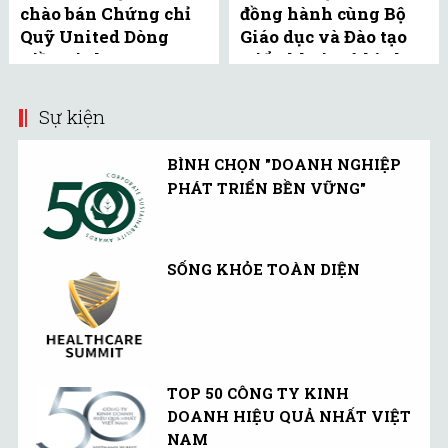
chào bán Chứng chỉ
đồng hành cùng Bộ
Quỹ United Dòng
Giáo dục và Đào tạo
Tiền Linh Hoạt
triển khai mô hình
(UMMF) ra công ...
bể bơi học đường tại
Bắc ...
Sự kiện
BÌNH CHỌN "DOANH NGHIỆP
PHÁT TRIỂN BỀN VỮNG"
SỐNG KHỎE TOÀN DIỆN
TOP 50 CÔNG TY KINH
DOANH HIỆU QUẢ NHẤT VIỆT
NAM