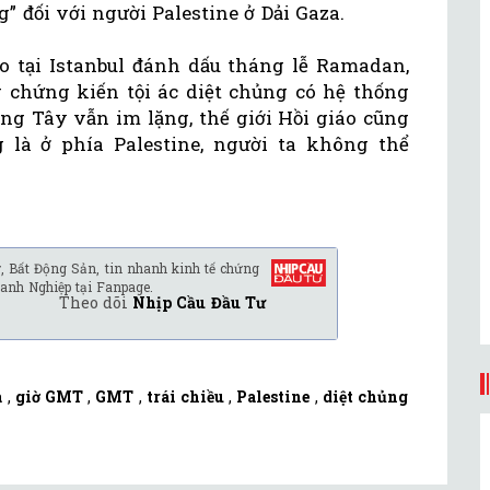
g” đối với người Palestine ở Dải Gaza.
áo tại Istanbul đánh dấu tháng lễ Ramadan,
 chứng kiến tội ác diệt chủng có hệ thống
g Tây vẫn im lặng, thế giới Hồi giáo cũng
là ở phía Palestine, người ta không thể
, Bất Động Sản, tin nhanh kinh tế chứng
anh Nghiệp tại Fanpage.
Theo dõi
Nhịp Cầu Đầu Tư
a
,
giờ GMT
,
GMT
,
trái chiều
,
Palestine
,
diệt chủng