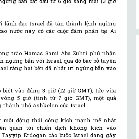
ngừng bắn bắt đầu từ 6 giờ sáng mai (3 giờ
i lãnh đạo Israel đã tán thành lệnh ngừng
cao nước này có các cuộc đàm phán tại Ai
ong trào Hamas Sami Abu Zuhri phủ nhận
n ngừng bắn với Israel, qua đó bác bỏ tuyên
rael rằng hai bên đã nhất trí ngừng bắn vào
o biết vào đúng 3 giờ (12 giờ GMT), tức vừa
vòng 5 giờ (tính từ 7 giờ GMT), một quả
g thành phố Ashkelon của Israel.
ng một động thái công kích mạnh mẽ nhất
ên quan tới chiến dịch không kích vào
 Tayyip Erdogan cáo buộc Israel đang gây