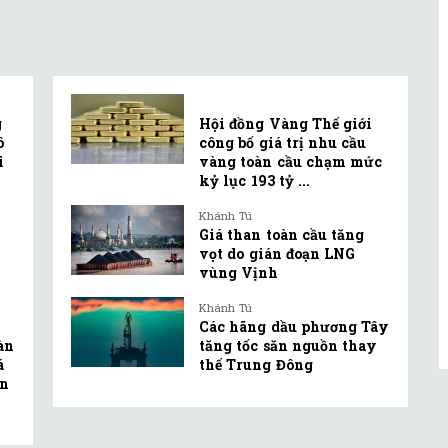
g
Hội đồng Vàng Thế giới
ô
công bố giá trị nhu cầu
i
vàng toàn cầu chạm mức
kỷ lục 193 tỷ ...
Khánh Tú
Giá than toàn cầu tăng
vọt do gián đoạn LNG
vùng Vịnh
Khánh Tú
Các hãng dầu phương Tây
oàn
tăng tốc săn nguồn thay
á
thế Trung Đông
ện