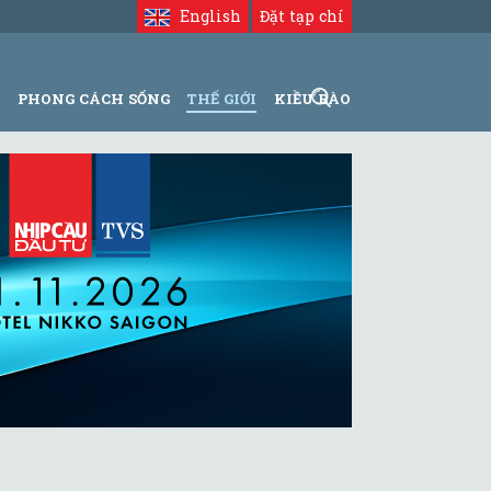
English
Đặt tạp chí
N
PHONG CÁCH SỐNG
THẾ GIỚI
KIỀU BÀO