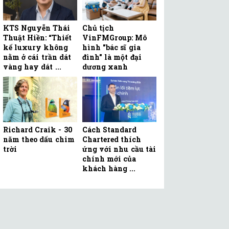
KTS Nguyễn Thái
Chủ tịch
Thuật Hiền: “Thiết
VinFMGroup: Mô
kế luxury không
hình "bác sĩ gia
nằm ở cái trần dát
đình" là một đại
vàng hay dát ...
dương xanh
Richard Craik - 30
Cách Standard
năm theo dấu chim
Chartered thích
trời
ứng với nhu cầu tài
chính mới của
khách hàng ...