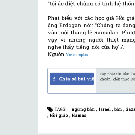
“tội ác diệt chủng có tính hệ thốn
Phát biểu với các học giả Hồi gi
ông Erdogan nói: “Chúng ta đang
vào mỗi tháng lễ Ramadan. Phươn
vậy vì những người thiệt mạng 
nghe thấy tiếng nói của họ”./.
Nguồn
Vietnamplus
Cập nhật tin Đầu Tư
f | Chia sẻ bài viết
khoán, kiến thức Do
TAGS:
ngừng bắn
,
Israel
,
bắn
,
Gaz
,
Hồi giáo
,
Hamas