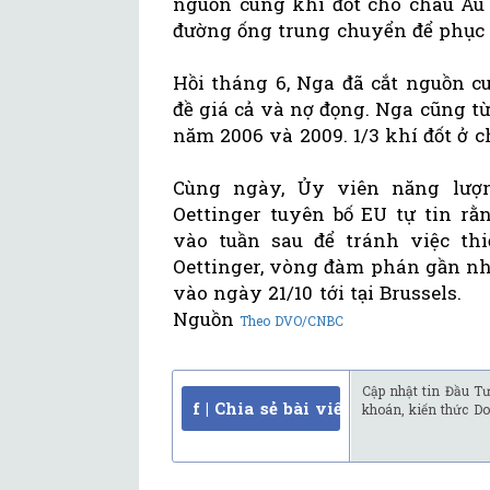
nguồn cung khí đốt cho châu Âu 
đường ống trung chuyển để phục 
Hồi tháng 6, Nga đã cắt nguồn c
đề giá cả và nợ đọng. Nga cũng t
năm 2006 và 2009. 1/3 khí đốt ở 
Cùng ngày, Ủy viên năng lượ
Oettinger tuyên bố EU tự tin rằ
vào tuần sau để tránh việc th
Oettinger, vòng đàm phán gần nh
vào ngày 21/10 tới tại Brussels.
Nguồn
Theo DVO/CNBC
Cập nhật tin Đầu Tư
f | Chia sẻ bài viết
khoán, kiến thức Do