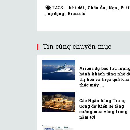
TAGS:
khí đốt
,
Châu Âu
,
Nga
,
Puti
,
nợ đọng
,
Brussels
Tin cùng chuyên mục
Airbus dự báo lưu lượn
hành khách tăng nhờ đ
thị hóa và hiệu quả kha
thác máy ...
Các Ngân hàng Trung
ương dự kiến sẽ tăng
cường mua vàng trong
năm tới