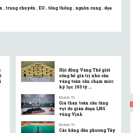
n
,
trung chuyển
,
EU
,
tổng thống
,
nguồn cung
,
dọa
g
Hội đồng Vàng Thế giới
ô
công bố giá trị nhu cầu
i
vàng toàn cầu chạm mức
kỷ lục 193 tỷ ...
Khánh Tú
Giá than toàn cầu tăng
vọt do gián đoạn LNG
vùng Vịnh
Khánh Tú
Các hãng dầu phương Tây