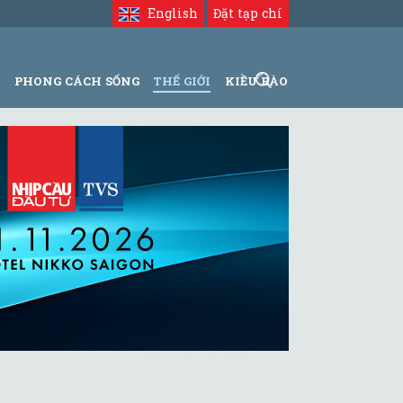
English
Đặt tạp chí
N
PHONG CÁCH SỐNG
THẾ GIỚI
KIỀU BÀO