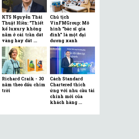
KTS Nguyễn Thái
Chủ tịch
Thuật Hiền: “Thiết
VinFMGroup: Mô
kế luxury không
hình "bác sĩ gia
nằm ở cái trần dát
đình" là một đại
vàng hay dát ...
dương xanh
Richard Craik - 30
Cách Standard
năm theo dấu chim
Chartered thích
trời
ứng với nhu cầu tài
chính mới của
khách hàng ...