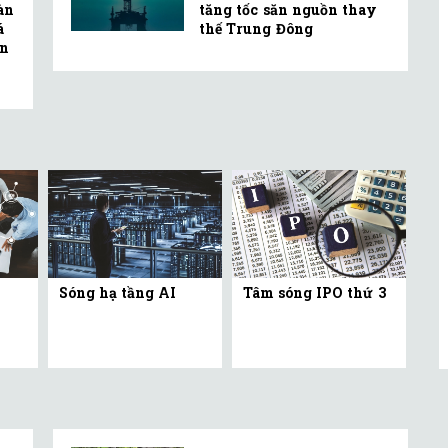
oàn
tăng tốc săn nguồn thay
á
thế Trung Đông
ện
Sóng hạ tầng AI
Tâm sóng IPO thứ 3