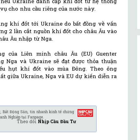
nếu Ukraine đánh cắp khí đốt từ hệ thống
vụ cho nhu cầu riêng của nước này.
ung khí đốt tới Ukraine do bất đồng về vấn
ừng 2 lần cắt nguồn khí đốt cho châu Âu vào
châu Âu nhập từ Nga.
ng của Liên minh châu Âu (EU) Guenter
ng Nga và Ukraine sẽ đạt được thỏa thuận
iếu hụt khí đốt vào mùa Đông. Theo ông
ất giữa Ukraine, Nga và EU dự kiến diễn ra
, Bất Động Sản, tin nhanh kinh tế chứng
anh Nghiệp tại Fanpage.
Theo dõi
Nhịp Cầu Đầu Tư