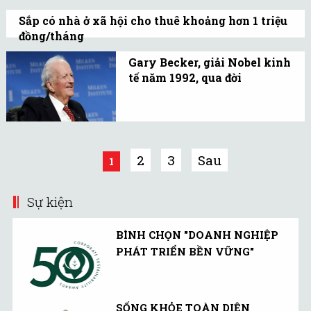
vệ môi trường.
TP Hà Nội giao làm chủ
Sắp có nhà ở xã hội cho thuê khoảng hơn 1 triệu
đầu tư thực hiện cải tạo,
đồng/tháng
xây dựng lại nhà E6, E7 .
Căn hộ có diện tích khoảng 45m2, giá thuê
Gary Becker, giải Nobel kinh
25.000 đồng/m2/tháng. Mỗi tháng mỗi hộ
tế năm 1992, qua đời
gia đình chỉ phải chi trả khoảng 1,1 triệu
Gary Becker, chuyên gia
đồng.
kinh tế học và xã hội học
của Đại học Chicago đã
qua đời ở tuổi 83.
2
3
Sau
1
Sự kiện
BÌNH CHỌN "DOANH NGHIỆP
PHÁT TRIỂN BỀN VỮNG"
SỐNG KHỎE TOÀN DIỆN