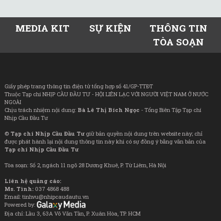
MEDIA KIT
SỰ KIỆN
THÔNG TIN
TÒA SOẠN
Giấy phép trang thông tin điện tử tổng hợp số 41/GP-TTĐT
Thuộc Tạp chí NHỊP CẦU ĐẦU TƯ - HỘI LIÊN LẠC VỚI NGƯỜI VIỆT NAM Ở NƯỚC
NGOÀI
Chịu trách nhiệm nội dung:
Bà Lê Thị Bích Ngọc
- Tổng Biên Tập Tạp chí
Nhịp Cầu Đầu Tư
©
Tạp chí Nhịp Cầu Đầu Tư
giữ bản quyền nội dung trên website này; chỉ
được phát hành lại nội dung thông tin này khi có sự đồng ý bằng văn bản của
Tạp chí Nhịp Cầu Đầu Tư
Tòa soạn: Số 2, ngách 11 ngõ 28 Dương Khuê, P. Từ Liêm, Hà Nội
Liên hệ quảng cáo:
Ms. Tình:
037 4868 488
Email: tinhvu@nhipcaudautu.vn
Powered by:
Địa chỉ: Lầu 3, 63A Võ Văn Tần, P. Xuân Hòa, TP. HCM