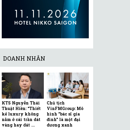
DOANH NHÂN
KTS Nguyễn Thái
Chủ tịch
Thuật Hiền: “Thiết
VinFMGroup: Mô
kế luxury không
hình "bác sĩ gia
nằm ở cái trần dát
đình" là một đại
vàng hay dát ...
dương xanh