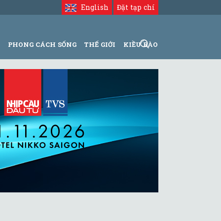
English
Đặt tạp chí
N
PHONG CÁCH SỐNG
THẾ GIỚI
KIỀU BÀO