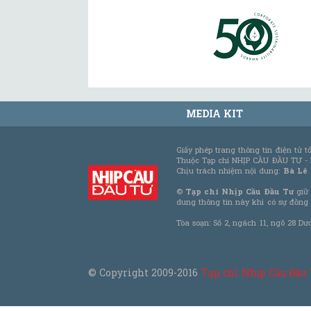
MEDIA KIT
Giấy phép trang thông tin điện tử 
Thuộc Tạp chí NHỊP CẦU ĐẦU TƯ -
Chịu trách nhiệm nội dung:
Bà Lê
©
Tạp chí Nhịp Cầu Đầu Tư
giữ 
dung thông tin này khi có sự đồng
Tòa soạn: Số 2, ngách 11, ngõ 28 Dư
© Copyright 2009-2016
Tạp chí Nhịp Cầu Đầu