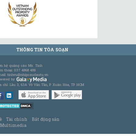
THÔNG TIN TÒA SOẠN
ên hệ quảng cáo: Ms. Tình
ện thoại: 037 4868 488
ail: tinhvu@nhipcaudautu.vn
wered by:
a chỉ: Lầu 3, 63A Võ Văn Tần, P. Xuân Hòa, TP. HCM
ề
Tài chính
Bất động sản
Multimedia