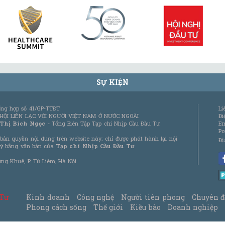
SỰ KIỆN
tổng hợp số 41/GP-TTĐT
Li
 HỘI LIÊN LẠC VỚI NGƯỜI VIỆT NAM Ở NƯỚC NGOÀI
Đi
 Thị Bích Ngọc
- Tổng Biên Tập Tạp chí Nhịp Cầu Đầu Tư
Em
Po
bản quyền nội dung trên website này; chỉ được phát hành lại nội
Đị
 ý bằng văn bản của
Tạp chí Nhịp Cầu Đầu Tư
ơng Khuê, P. Từ Liêm, Hà Nội
 Tư
Kinh doanh
Công nghệ
Người tiên phong
Chuyên đ
Phong cách sống
Thế giới
Kiều bào
Doanh nghiệp