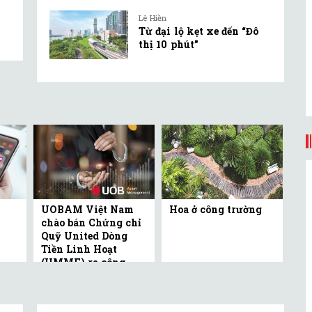
Lê Hiền
Từ đại lộ kẹt xe đến “Đô
thị 10 phút”
UOBAM Việt Nam
Hoa ở công trường
chào bán Chứng chỉ
Quỹ United Dòng
Tiền Linh Hoạt
(UMMF) ra công ...