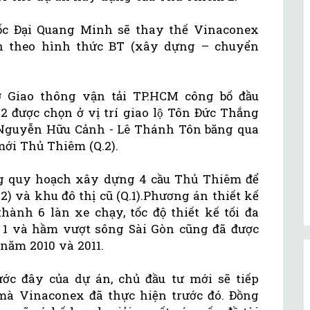
 ốc Đại Quang Minh sẽ thay thế Vinaconex
n theo hình thức BT (xây dựng – chuyển
Sở Giao thông vận tải TP.HCM công bố đầu
ược chọn ở vị trí giao lộ Tôn Đức Thắng
 Nguyễn Hữu Cảnh - Lê Thánh Tôn băng qua
mới Thủ Thiêm (Q.2).
ng quy hoạch xây dựng 4 cầu Thủ Thiêm để
2) và khu đô thị cũ (Q.1).Phương án thiết kế
hành 6 làn xe chạy, tốc độ thiết kế tối đa
 1 và hầm vượt sông Sài Gòn cũng đã được
năm 2010 và 2011.
ớc đây của dự án, chủ đầu tư mới sẽ tiếp
mà Vinaconex đã thực hiện trước đó. Đồng