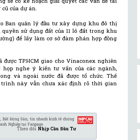
g sẽ có kế hoạch giải quyết các vấn đề tài
 cũ của dự án.
o Ban quản lý đầu tư xây dựng khu đô thị
 quyền sử dụng đất của 11 lô đất trong khu
trường) để lấy làm cơ sở đàm phán hợp đồng
đã được TP.HCM giao cho Vinaconex nghiên
c họp nghe ý kiến tư vấn của các ngành,
ong và ngoài nước đã được tổ chức. Thế
trình này vẫn chưa xác định rõ thời gian
, Bất Động Sản, tin nhanh kinh tế chứng
anh Nghiệp tại Fanpage.
Theo dõi
Nhịp Cầu Đầu Tư