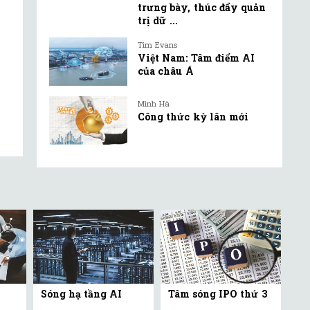
trưng bày, thúc đẩy quản
trị dữ ...
Tim Evans
Việt Nam: Tâm điểm AI
của châu Á
Minh Hà
Công thức kỳ lân mới
Sóng hạ tầng AI
Tâm sóng IPO thứ 3