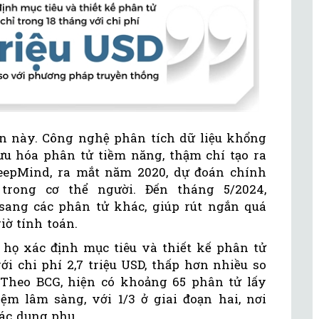
n này. Công nghệ phân tích dữ liệu khổng
 ưu hóa phân tử tiềm năng, thậm chí tạo ra
eepMind, ra mắt năm 2020, dự đoán chính
 trong cơ thể người. Đến tháng 5/2024,
ang các phân tử khác, giúp rút ngắn quá
iờ tính toán.
úp họ xác định mục tiêu và thiết kế phân tử
i chi phí 2,7 triệu USD, thấp hơn nhiều so
Theo BCG, hiện có khoảng 65 phân tử lấy
m lâm sàng, với 1/3 ở giai đoạn hai, nơi
tác dụng phụ.