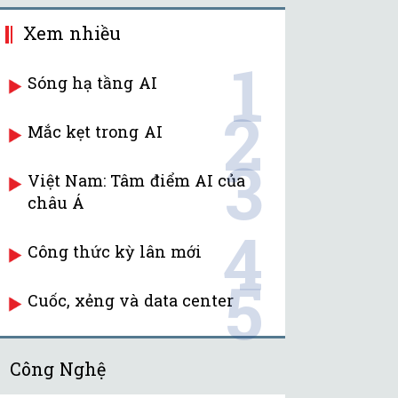
Xem nhiều
1
Sóng hạ tầng AI
2
Mắc kẹt trong AI
3
Việt Nam: Tâm điểm AI của
châu Á
4
Công thức kỳ lân mới
5
Cuốc, xẻng và data center
Công Nghệ