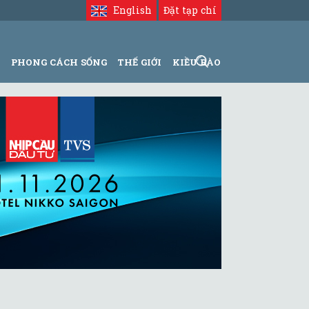
English
Đặt tạp chí
N
PHONG CÁCH SỐNG
THẾ GIỚI
KIỀU BÀO