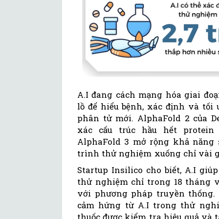
A.I đang cách mạng hóa giai đoạ
lồ để hiểu bệnh, xác định và tối
phân tử mới. AlphaFold 2 của D
xác cấu trúc hầu hết protein
AlphaFold 3 mở rộng khả năng s
trình thử nghiệm xuống chỉ vài g
Startup Insilico cho biết, A.I gi
thử nghiệm chỉ trong 18 tháng vớ
với phương pháp truyền thống. 
cảm hứng từ A.I trong thử nghiệ
thuốc được kiểm tra hiệu quả và 