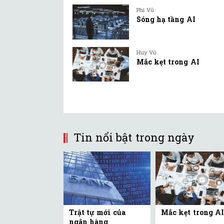
Phi Vũ
Sóng hạ tầng AI
Huy Vũ
Mắc kẹt trong AI
Tin nổi bật trong ngày
Trật tự mới của
Mắc kẹt trong AI
ngân hàng