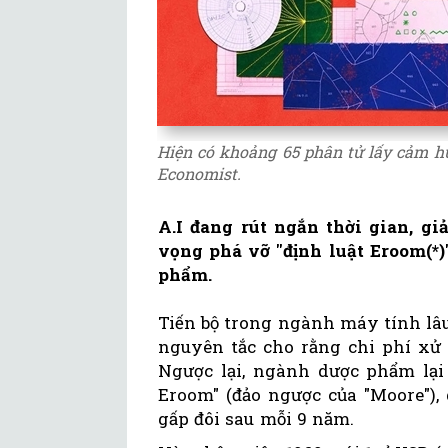
Hiện có khoảng 65 phân tử lấy cảm h
Economist.
A.I đang rút ngắn thời gian, gi
vọng phá vỡ "định luật Eroom(*)
phẩm.
Tiến bộ trong ngành máy tính lâu
nguyên tắc cho rằng chi phí xử 
Ngược lại, ngành dược phẩm lại 
Eroom" (đảo ngược của "Moore"),
gấp đôi sau mỗi 9 năm.