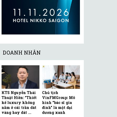
DOANH NHÂN
KTS Nguyễn Thái
Chủ tịch
Thuật Hiền: “Thiết
VinFMGroup: Mô
kế luxury không
hình "bác sĩ gia
nằm ở cái trần dát
đình" là một đại
vàng hay dát ...
dương xanh