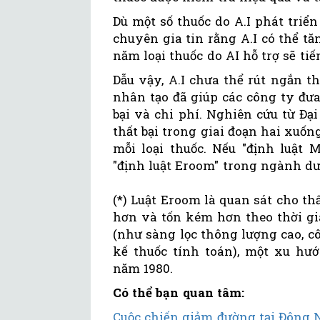
Dù một số thuốc do A.I phát triể
chuyên gia tin rằng A.I có thể tă
năm loại thuốc do AI hỗ trợ sẽ ti
Dẫu vậy, A.I chưa thể rút ngắn t
nhân tạo đã giúp các công ty đưa 
bại và chi phí. Nghiên cứu từ Đại
thất bại trong giai đoạn hai xuốn
mỗi loại thuốc. Nếu "định luật 
"định luật Eroom" trong ngành dư
(*) Luật Eroom là quan sát cho t
hơn và tốn kém hơn theo thời gi
(như sàng lọc thông lượng cao, c
kế thuốc tính toán), một xu hư
năm 1980.
Có thể bạn quan tâm:
Cuộc chiến giảm đường tại Đông