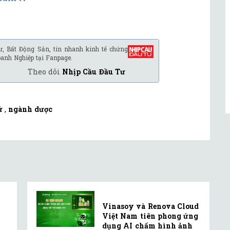
ư, Bất Động Sản, tin nhanh kinh tế chứng
oanh Nghiệp tại Fanpage.
Theo dõi
Nhịp Cầu Đầu Tư
ử
,
ngành dược
Vinasoy và Renova Cloud
Việt Nam tiên phong ứng
dụng AI chấm hình ảnh