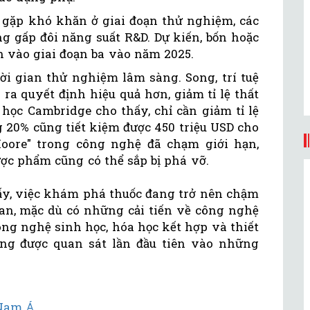
n gặp khó khăn ở giai đoạn thử nghiệm, các
ng gấp đôi năng suất R&D. Dự kiến, bốn hoặc
ến vào giai đoạn ba vào năm 2025.
hời gian thử nghiệm lâm sàng. Song, trí tuệ
ra quyết định hiệu quả hơn, giảm tỉ lệ thất
 học Cambridge cho thấy, chỉ cần giảm tỉ lệ
g 20% cũng tiết kiệm được 450 triệu USD cho
Moore" trong công nghệ đã chạm giới hạn,
ợc phẩm cũng có thể sắp bị phá vỡ.
hấy, việc khám phá thuốc đang trở nên chậm
an, mặc dù có những cải tiến về công nghệ
ông nghệ sinh học, hóa học kết hợp và thiết
ớng được quan sát lần đầu tiên vào những
 Nam Á