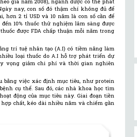
(theo giá năm 2008), ngành dược có thể phát
 Ngày nay, con số đó thậm chí không đủ để
ại, hơn 2 tỉ USD và 10 năm là con số cần để
a đến 10% thuốc thử nghiệm lâm sàng được
ại thuốc được FDA chấp thuận mỗi năm trong
ằng trí tuệ nhân tạo (A.I) có tiềm năng làm
hiều loại thuốc do A.I hỗ trợ phát triển dự
hy vọng giảm chi phí và thời gian nghiên
ầu bằng việc xác định mục tiêu, như protein
bệnh cụ thể. Sau đó, các nhà khoa học tìm
hoạt động của mục tiêu này. Giai đoạn tiền
u hợp chất, kéo dài nhiều năm và chiếm gần