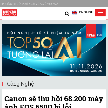
TẠP CHÍ CỦA HỘI LIÊN LẠC VỚI NGƯỜI VIỆT NAM Ở NƯỚC NGOÀI
ENGLISH
Tog
nav
Công Nghệ
Canon sẽ thu hồi 68.200 máy
ảnh EOS 650D bị lỗi