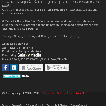
Thuộc Tạp chí NHỊP CẦU ĐẦU TƯ - HỘI LIÊN LẠC VỚI NGƯỜI VIỆT NAM Ở NƯỚC
NGOÀI
Chịu trách nhiệm nội dung:
Bà Lê Thị Bích Ngọc
- Tổng Biên Tập Tạp chí
Nhịp Cầu Đầu Tư
©
Tạp chí Nhịp Cầu Đầu Tư
giữ bản quyền nội dung trên website này; chỉ
được phát hành lại nội dung thông tin này khi có sự đồng ý bằng văn bản của
Tạp chí Nhịp Cầu Đầu Tư
Tòa soạn: Số 2, ngách 11 ngõ 28 Dương Khuê, P. Từ Liêm, Hà Nội
Liên hệ quảng cáo:
Ms. Tình:
037 4868 488
Email: tinhvu@nhipcaudautu.vn
Powered by:
Địa chỉ: Lầu 3, 63A Võ Văn Tần, P. Xuân Hòa, TP. HCM
© Copyright 2009-2016
Tạp chí Nhịp Cầu Đầu Tư
Kinh Doanh
Công Nghệ
Doanh Nhân
Chuyên đề