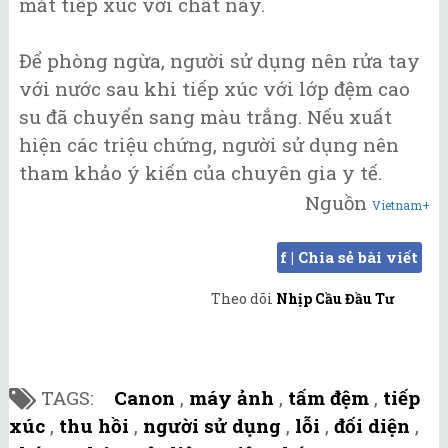
mắt tiếp xúc với chất này.
Để phòng ngừa, người sử dụng nên rửa tay
với nước sau khi tiếp xúc với lớp đệm cao
su đã chuyển sang màu trắng. Nếu xuất
hiện các triệu chứng, người sử dụng nên
tham khảo ý kiến của chuyên gia y tế.
Nguồn
Vietnam+
f | Chia sẻ bài viết
Theo dõi
Nhịp Cầu Đầu Tư
TAGS:
Canon
,
máy ảnh
,
tấm đệm
,
tiếp
xúc
,
thu hồi
,
người sử dụng
,
lỗi
,
đối diện
,