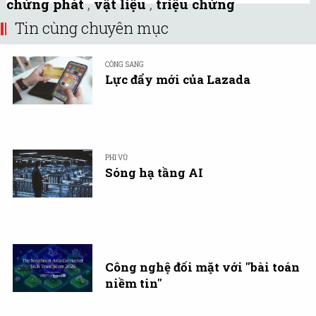
chứng phát
,
vật liệu
,
triệu chứng
Tin cùng chuyên mục
CÔNG SANG
Lực đẩy mới của Lazada
PHI VŨ
Sóng hạ tầng AI
Công nghệ đối mặt với "bài toán
niềm tin"