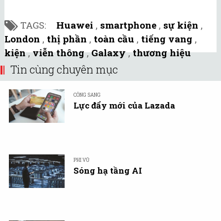
TAGS:
Huawei
,
smartphone
,
sự kiện
,
London
,
thị phần
,
toàn cầu
,
tiếng vang
,
kiện
,
viễn thông
,
Galaxy
,
thương hiệu
Tin cùng chuyên mục
CÔNG SANG
Lực đẩy mới của Lazada
PHI VŨ
Sóng hạ tầng AI