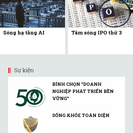
Sóng hạ tầng AI
Tâm sóng IPO thứ 3
Sự kiện
BÌNH CHỌN "DOANH
NGHIỆP PHÁT TRIỂN BỀN
VỮNG"
SỐNG KHỎE TOÀN DIỆN