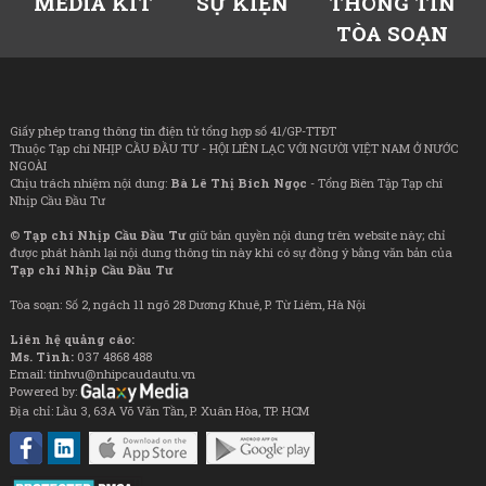
MEDIA KIT
SỰ KIỆN
THÔNG TIN
TÒA SOẠN
Giấy phép trang thông tin điện tử tổng hợp số 41/GP-TTĐT
Thuộc Tạp chí NHỊP CẦU ĐẦU TƯ - HỘI LIÊN LẠC VỚI NGƯỜI VIỆT NAM Ở NƯỚC
NGOÀI
Chịu trách nhiệm nội dung:
Bà Lê Thị Bích Ngọc
- Tổng Biên Tập Tạp chí
Nhịp Cầu Đầu Tư
©
Tạp chí Nhịp Cầu Đầu Tư
giữ bản quyền nội dung trên website này; chỉ
được phát hành lại nội dung thông tin này khi có sự đồng ý bằng văn bản của
Tạp chí Nhịp Cầu Đầu Tư
Tòa soạn: Số 2, ngách 11 ngõ 28 Dương Khuê, P. Từ Liêm, Hà Nội
Liên hệ quảng cáo:
Ms. Tình:
037 4868 488
Email: tinhvu@nhipcaudautu.vn
Powered by:
Địa chỉ: Lầu 3, 63A Võ Văn Tần, P. Xuân Hòa, TP. HCM