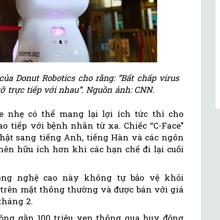
ủa Donut Robotics cho rằng: “Bất chấp virus
gỡ trực tiếp với nhau”. Nguồn ảnh: CNN.
ne nhẹ có thể mang lại lợi ích tức thì cho
o tiếp với bệnh nhân từ xa. Chiếc “C-Face”
 Nhật sang tiếng Anh, tiếng Hàn và các ngôn
ên hữu ích hơn khi các hạn chế đi lại cuối
công nghệ cao này không tự bảo vệ khỏi
o trên mặt thông thường và được bán với giá
 tháng 2.
ộng gần 100 triệu yen thông qua huy động