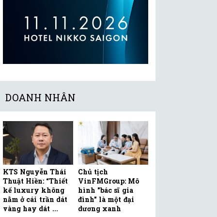
DOANH NHÂN
KTS Nguyễn Thái
Chủ tịch
Thuật Hiền: “Thiết
VinFMGroup: Mô
kế luxury không
hình "bác sĩ gia
nằm ở cái trần dát
đình" là một đại
vàng hay dát ...
dương xanh