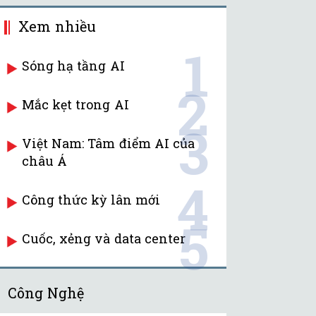
Xem nhiều
1
Sóng hạ tầng AI
2
Mắc kẹt trong AI
3
Việt Nam: Tâm điểm AI của
châu Á
4
Công thức kỳ lân mới
5
Cuốc, xẻng và data center
Công Nghệ