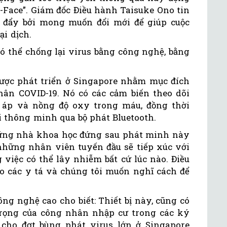
C-Face”. Giám đốc Điều hành Taisuke Ono tin
 đẩy bởi mong muốn đổi mới để giúp cuộc
ại dịch.
ó thể chống lại virus bằng công nghệ, bằng
ược phát triển ở Singapore nhằm mục đích
nhân COVID-19. Nó có các cảm biến theo dõi
t áp và nồng độ oxy trong máu, đồng thời
ại thông minh qua bộ phát Bluetooth.
ững nhà khoa học đứng sau phát minh này
 những nhân viên tuyến đầu sẽ tiếp xúc với
việc có thể lây nhiễm bất cứ lúc nào. Điều
ho các y tá và chúng tôi muốn nghĩ cách để
g nghệ cao cho biết: Thiết bị này, cũng có
trọng của công nhân nhập cư trong các ký
 cho đợt bùng phát virus lớn ở Singapore