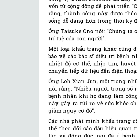
vốn từ cộng đồng để phát triển “
rằng, thành công này được thúc
sống dễ dàng hơn trong thời kỳ đ
Ông Taisuke Ono nói: “Chúng ta c
trí tuệ của con người”.
Một loại khẩu trang khác cũng đ
bảo vệ các bác sĩ điều trị bệnh 
nhiệt độ cơ thể, nhịp tim, huyế
chuyển tiếp dữ liệu đến điện tho
Ông Loh Xian Jun, một trong nh
nói rằng: “Nhiều người trong số
bệnh nhân khi họ đang làm công 
này gây ra rủi ro về sức khỏe c
giảm nguy cơ đó".
Các nhà phát minh khẩu trang côn
thể theo dõi các dấu hiệu quan 
túc xá đông đúc, nơi đã ủ bệnh