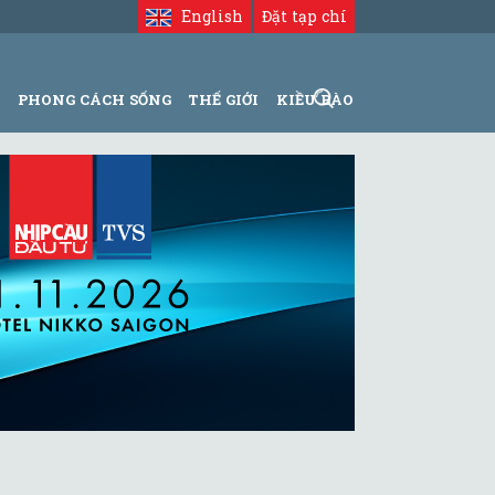
English
Đặt tạp chí
N
PHONG CÁCH SỐNG
THẾ GIỚI
KIỀU BÀO